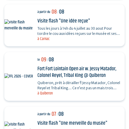
08
08
à partir du
/
Visite flash "Une idée reçue"
Tous les jours à 14h du 4 juillet au 30 aout Pour
tordre le cou aux idées reçues sur le musée et ses
à Carnac
collections, piochez au hasard une question et…
09
08
le
/
Fort Fort Lointain Open air w. Jessy Matador,
Colonel Reyel, Tribal King @ Quiberon
Quiberon, prêt à dérailler !! Jessy Matador, Colonel
Reyel et Tribal King… Ce n’est pas un mais trois
à Quiberon
artistes que nous invitons le dimanche 9…
07
08
à partir du
/
Visite flash "Une merveille du musée"