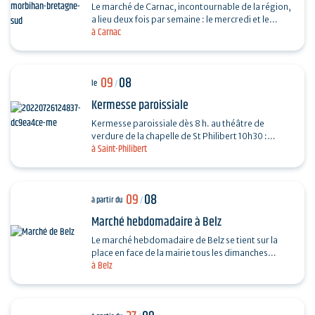
Le marché de Carnac, incontournable de la région,
a lieu deux fois par semaine : le mercredi et le
à Carnac
dimanche, de 7h30 à13h, au parking de Saint-
Fiacre…
09
08
le
/
Kermesse paroissiale
Kermesse paroissiale dès 8 h. au théâtre de
verdure de la chapelle de St Philibert 10h30 :
à Saint-Philibert
messe en plein air
09
08
à partir du
/
Marché hebdomadaire à Belz
Le marché hebdomadaire de Belz se tient sur la
place en face de la mairie tous les dimanches
à Belz
matins, de 9h à 13h. Fromage, poulet, huitres,
légumes...