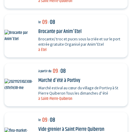
à Saint-Pierre-Quiberon
divers chanteurs lyriques : Octavian Naghiu,
Vladimir…
09
08
le
/
Brocante par Anim'Etel
Brocante/ troc et puces sous la criée et sur le port
entrée gratuite Organisé par Anim'Etel
à Étel
09
08
à partir du
/
Marché d'été à Portivy
Marché estival au cœur du village de Portivy à St
Pierre Quiberon Tous les dimanches d'été
à Saint-Pierre-Quiberon
09
08
le
/
Vide grenier à Saint Pïerre Quiberon