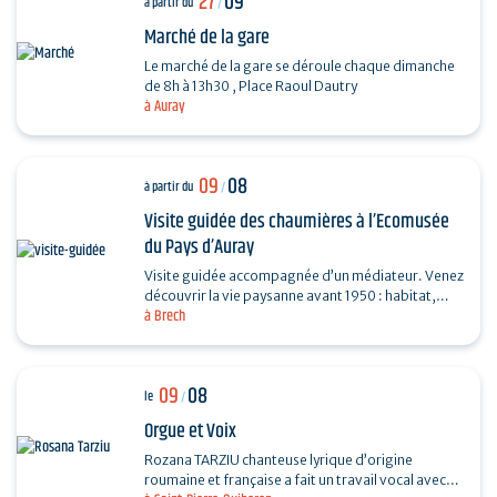
27
09
à partir du
/
Marché de la gare
Le marché de la gare se déroule chaque dimanche
de 8h à 13h30 , Place Raoul Dautry
à Auray
09
08
à partir du
/
Visite guidée des chaumières à l’Ecomusée
du Pays d’Auray
Visite guidée accompagnée d’un médiateur. Venez
découvrir la vie paysanne avant 1950 : habitat,
à Brech
agriculture, paysage, savoir-faire… et enrichir…
09
08
le
/
Orgue et Voix
Rozana TARZIU chanteuse lyrique d’origine
roumaine et française a fait un travail vocal avec