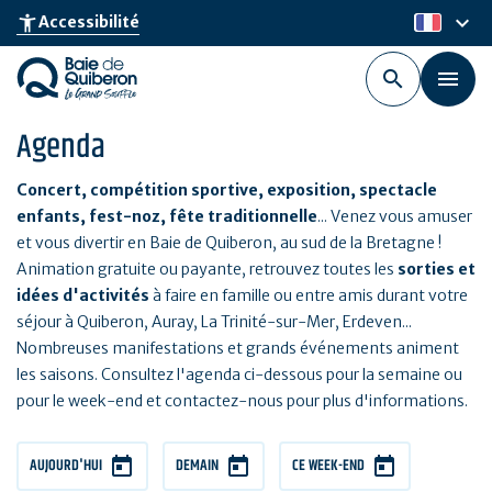
Aller
keyboard_arrow_down
accessibility_new
Accessibilité
fr
au
contenu
principal
Agenda
Concert, compétition sportive, exposition, spectacle
enfants, fest-noz, fête traditionnelle
... Venez vous amuser
et vous divertir en Baie de Quiberon, au sud de la Bretagne !
Animation gratuite ou payante, retrouvez toutes les
sorties et
idées d'activités
à faire en famille ou entre amis durant votre
séjour à Quiberon, Auray, La Trinité-sur-Mer, Erdeven...
Nombreuses manifestations et grands événements animent
les saisons. Consultez l'agenda ci-dessous pour la semaine ou
pour le week-end et contactez-nous pour plus d'informations.
AUJOURD'HUI
DEMAIN
CE WEEK-END