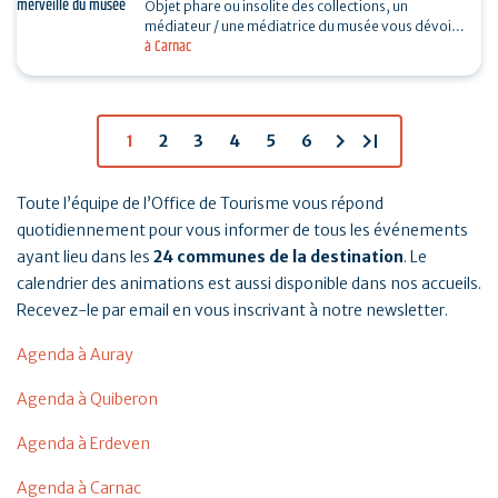
Objet phare ou insolite des collections, un
médiateur / une médiatrice du musée vous dévoile
à Carnac
son histoire. Sans réservation. Durée 30…
chevron_right
last_page
1
2
3
4
5
6
Toute l’équipe de l’Office de Tourisme vous répond
quotidiennement pour vous informer de tous les événements
ayant lieu dans les
24 communes de la destination
. Le
calendrier des animations est aussi disponible dans nos accueils.
Recevez-le par email en vous inscrivant à notre newsletter.
Agenda à Auray
Agenda à Quiberon
Agenda à Erdeven
Agenda à Carnac