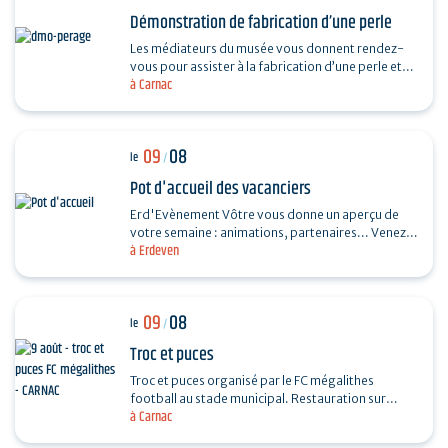
Démonstration de fabrication d’une perle
Les médiateurs du musée vous donnent rendez-
vous pour assister à la fabrication d’une perle et
à Carnac
vous dévoiler les techniques ingénieuses…
09
08
le
/
Pot d'accueil des vacanciers
Erd'Evènement Vôtre vous donne un aperçu de
votre semaine : animations, partenaires... Venez
à Erdeven
faire le plein de bons plans ! Ils vous feront
découvrir…
09
08
le
/
Troc et puces
Troc et puces organisé par le FC mégalithes
football au stade municipal. Restauration sur
à Carnac
place, entrée 1€, gratuite pour les moins de 16…