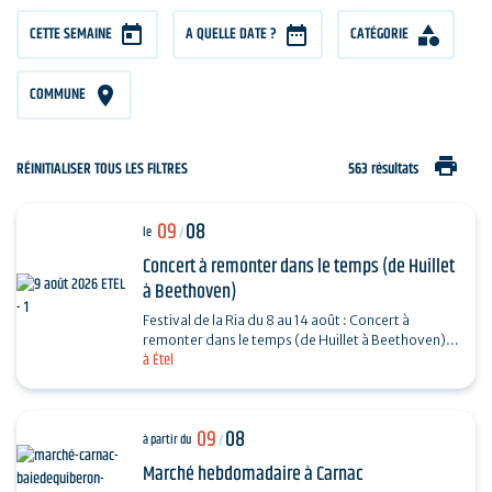
CETTE SEMAINE
A QUELLE DATE ?
CATÉGORIE
COMMUNE
print
RÉINITIALISER TOUS LES FILTRES
563 résultats
09
08
le
/
Concert à remonter dans le temps (de Huillet
à Beethoven)
Festival de la Ria du 8 au 14 août : Concert à
remonter dans le temps (de Huillet à Beethoven)
à Étel
Réservation : www.amicorde.org
09
08
à partir du
/
Marché hebdomadaire à Carnac