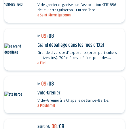
Vide grenier organisé par l'association KER1856
de St Pierre Quiberon - Entrée libre
à Saint-Pierre-Quiberon
09
08
le
/
Grand déballage dans les rues d'Etel
Grande diversité d'exposants (pros, particuliers
et riverains). 700 mètres linéaires pour des
à Étel
exposants particuliers, professionnels et…
09
08
le
/
Vide-Grenier
Vide-Grenier à la Chapelle de Sainte-Barbe.
à Plouharnel
08
08
à partir du
/