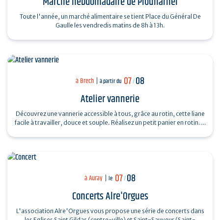
Marché hebdomadaire de Plouharnel
Toute l'année, un marché alimentaire se tient Place du Général De
Gaulle les vendredis matins de 8h à 13h.
07
08
à Brech
à partir du
/
Atelier vannerie
Découvrez une vannerie accessible à tous, grâce au rotin, cette liane
facile à travailler, douce et souple. Réalisez un petit panier en rotin.…
07
08
à Auray
le
/
Concerts Alre'Orgues
L'association Alre'Orgues vous propose une série de concerts dans
les Eglises Saint Gildas (centre-ville) et Saint-Sauveur (Saint-