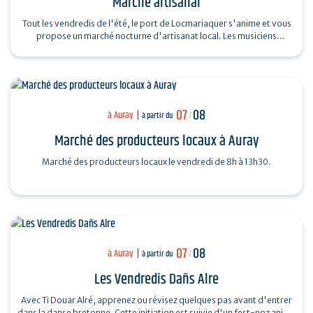
Marché artisanal
Tout les vendredis de l'été, le port de Locmariaquer s'anime et vous
propose un marché nocturne d'artisanat local. Les musiciens
souhaitant venir…
07
08
à Auray
à partir du
/
Marché des producteurs locaux à Auray
Marché des producteurs locaux le vendredi de 8h à 13h30.
07
08
à Auray
à partir du
/
Les Vendredis Dañs Alre
Avec Ti Douar Alré, apprenez ou révisez quelques pas avant d'entrer
dans la danse bretonne. Cette initiation est suivie d'un fest-noz animé