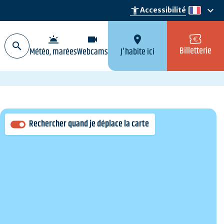
keyboard_arrow_down
accessibility_new
Accessibilité
fr
wb_twilight
videocam
location_on
Billetterie
Météo, marées
Webcams
J'habite ici
Rechercher quand je déplace la carte