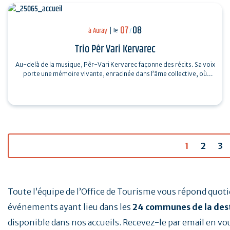
07
08
à Auray
le
/
Trio Pêr Vari Kervarec
Au-delà de la musique, Pêr-Vari Kervarec façonne des récits. Sa voix
porte une mémoire vivante, enracinée dans l’âme collective, où
chaque mot…
1
2
3
Toute l’équipe de l’Office de Tourisme vous répond quo
événements ayant lieu dans les
24 communes de la des
disponible dans nos accueils. Recevez-le par email en vo