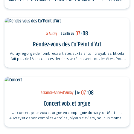
par un…
07
08
à Auray
à partir du
/
Rendez-vous des Co'Peint d'Art
Auray regorge de nombreux artistes aux talents incroyables. Et cela
fait plus de 16 ans que ces derniers se réunissent tous les étés. Pour
découvrir…
07
08
à Sainte-Anne-d'Auray
le
/
Concert voix et orgue
Un concert pour voix et orgue en compagnie du baryton Matthieu
Auvray et de son complice Antoine Joly aux claviers, pour un moment
suspendu au cœur de…