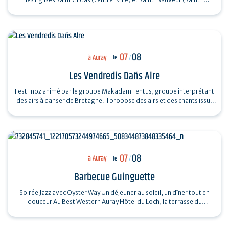
Goustan) Trio Pêr…
07
08
à Auray
le
/
Les Vendredis Dañs Alre
Fest-noz animé par le groupe Makadam Fentus, groupe interprétant
des airs à danser de Bretagne. Il propose des airs et des chants issus
de la tradition…
07
08
à Auray
le
/
Barbecue Guinguette
Soirée Jazz avec Oyster Way Un déjeuner au soleil, un dîner tout en
douceur Au Best Western Auray Hôtel du Loch, la terrasse du
restaurant La Sterne…