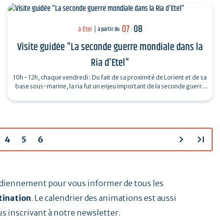
07
08
à Étel
à partir du
/
Visite guidée "La seconde guerre mondiale dans la
Ria d'Etel"
10h - 12h, chaque vendredi : Du fait de sa proximité de Lorient et de sa
base sous-marine, la ria fut un enjeu important de la seconde guerre
mondiale.…
chevron_right
last_page
4
5
6
tidiennement pour vous informer de tous les
tination
. Le calendrier des animations est aussi
us inscrivant à notre newsletter.