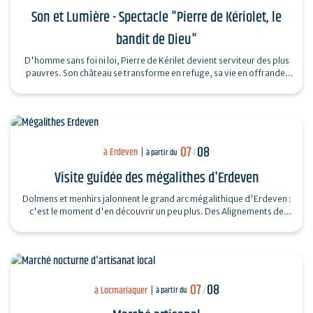
Son et Lumière - Spectacle "Pierre de Kériolet, le
bandit de Dieu"
D'homme sans foi ni loi, Pierre de Kérilet devient serviteur des plus
pauvres. Son château se transforme en refuge, sa vie en offrande.
Ordonné…
07
08
à Erdeven
à partir du
/
Visite guidée des mégalithes d'Erdeven
Dolmens et menhirs jalonnent le grand arc mégalithique d'Erdeven :
c'est le moment d'en découvrir un peu plus. Des Alignements de
Kerzerho au Dolmen de…
07
08
à Locmariaquer
à partir du
/