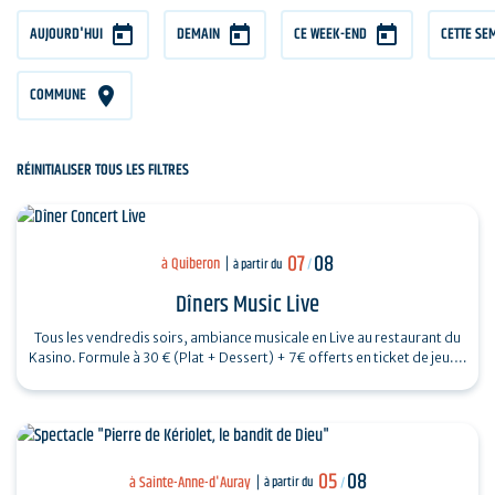
AUJOURD'HUI
DEMAIN
CE WEEK-END
CETTE SE
COMMUNE
RÉINITIALISER TOUS LES FILTRES
07
08
à Quiberon
à partir du
/
Dîners Music Live
Tous les vendredis soirs, ambiance musicale en Live au restaurant du
Kasino. Formule à 30 € (Plat + Dessert) + 7€ offerts en ticket de jeu.…
05
08
à Sainte-Anne-d'Auray
à partir du
/