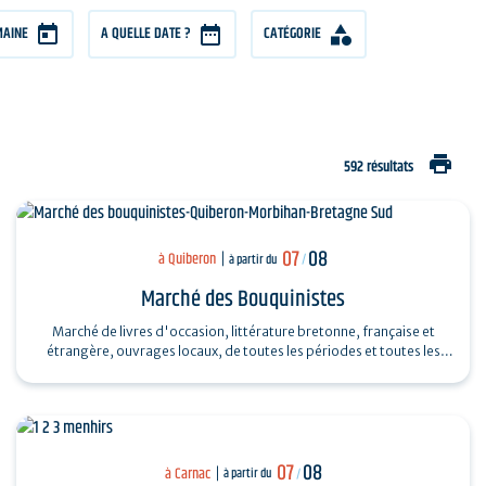
MAINE
A QUELLE DATE ?
CATÉGORIE
print
592 résultats
07
08
à Quiberon
à partir du
/
Marché des Bouquinistes
Marché de livres d'occasion, littérature bretonne, française et
étrangère, ouvrages locaux, de toutes les périodes et toutes les
collections...
07
08
à Carnac
à partir du
/