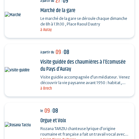
27
09
à partir du
/
Marché de la gare
Le marché de la gare se déroule chaque dimanche
de 8h à 13h30 , Place Raoul Dautry
à Auray
09
08
à partir du
/
Visite guidée des chaumières à l’Ecomusée
du Pays d’Auray
Visite guidée accompagnée d’un médiateur. Venez
découvrir la vie paysanne avant 1950 : habitat,
à Brech
agriculture, paysage, savoir-faire… et enrichir…
09
08
le
/
Orgue et Voix
Rozana TARZIU chanteuse lyrique d’origine
roumaine et française a fait un travail vocal avec