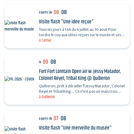
08
08
à partir du
/
Visite flash "Une idée reçue"
Tous les jours à 14h du 4 juillet au 30 aout Pour
tordre le cou aux idées reçues sur le musée et ses
à Carnac
collections, piochez au hasard une question et…
09
08
le
/
Fort Fort Lointain Open air w. Jessy Matador,
Colonel Reyel, Tribal King @ Quiberon
Quiberon, prêt à dérailler !! Jessy Matador, Colonel
Reyel et Tribal King… Ce n’est pas un mais trois
à Quiberon
artistes que nous invitons le dimanche 9…
07
08
à partir du
/
Visite flash "Une merveille du musée"