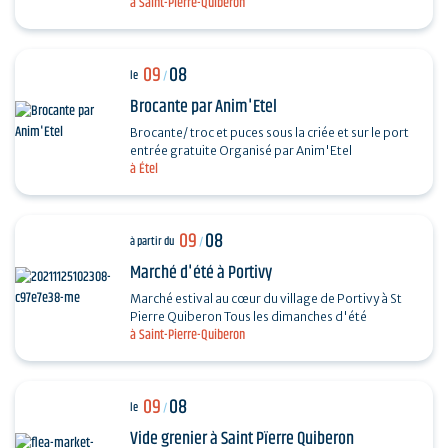
à Saint-Pierre-Quiberon
divers chanteurs lyriques : Octavian Naghiu,
Vladimir…
09
08
le
/
Brocante par Anim'Etel
Brocante/ troc et puces sous la criée et sur le port
entrée gratuite Organisé par Anim'Etel
à Étel
09
08
à partir du
/
Marché d'été à Portivy
Marché estival au cœur du village de Portivy à St
Pierre Quiberon Tous les dimanches d'été
à Saint-Pierre-Quiberon
09
08
le
/
Vide grenier à Saint Pïerre Quiberon