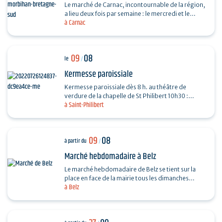
Le marché de Carnac, incontournable de la région,
a lieu deux fois par semaine : le mercredi et le
à Carnac
dimanche, de 7h30 à13h, au parking de Saint-
Fiacre…
09
08
le
/
Kermesse paroissiale
Kermesse paroissiale dès 8 h. au théâtre de
verdure de la chapelle de St Philibert 10h30 :
à Saint-Philibert
messe en plein air
09
08
à partir du
/
Marché hebdomadaire à Belz
Le marché hebdomadaire de Belz se tient sur la
place en face de la mairie tous les dimanches
à Belz
matins, de 9h à 13h. Fromage, poulet, huitres,
légumes...