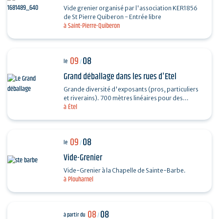
Vide grenier organisé par l'association KER1856
de St Pierre Quiberon - Entrée libre
à Saint-Pierre-Quiberon
09
08
le
/
Grand déballage dans les rues d'Etel
Grande diversité d'exposants (pros, particuliers
et riverains). 700 mètres linéaires pour des
à Étel
exposants particuliers, professionnels et…
09
08
le
/
Vide-Grenier
Vide-Grenier à la Chapelle de Sainte-Barbe.
à Plouharnel
08
08
à partir du
/