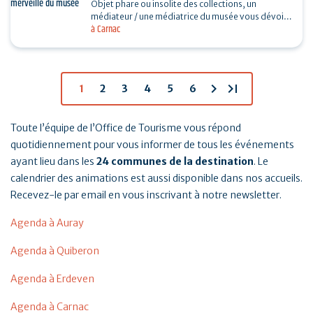
Objet phare ou insolite des collections, un
médiateur / une médiatrice du musée vous dévoile
à Carnac
son histoire. Sans réservation. Durée 30…
chevron_right
last_page
1
2
3
4
5
6
Toute l’équipe de l’Office de Tourisme vous répond
quotidiennement pour vous informer de tous les événements
ayant lieu dans les
24 communes de la destination
. Le
calendrier des animations est aussi disponible dans nos accueils.
Recevez-le par email en vous inscrivant à notre newsletter.
Agenda à Auray
Agenda à Quiberon
Agenda à Erdeven
Agenda à Carnac