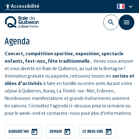
Aller
keyboard_arrow_down
accessibility_new
Accessibilité
fr
au
contenu
principal
Agenda
Concert, compétition sportive, exposition, spectacle
enfants, fest-noz, fête traditionnelle
... Venez vous amuser
et vous divertir en Baie de Quiberon, au sud de la Bretagne !
Animation gratuite ou payante, retrouvez toutes les
sorties et
idées d'activités
à faire en famille ou entre amis durant votre
séjour à Quiberon, Auray, La Trinité-sur-Mer, Erdeven...
Nombreuses manifestations et grands événements animent
les saisons. Consultez l'agenda ci-dessous pour la semaine ou
pour le week-end et contactez-nous pour plus d'informations.
AUJOURD'HUI
DEMAIN
CE WEEK-END