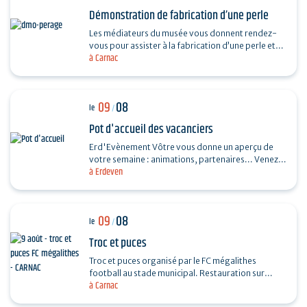
Démonstration de fabrication d’une perle
Les médiateurs du musée vous donnent rendez-
vous pour assister à la fabrication d’une perle et
à Carnac
vous dévoiler les techniques ingénieuses…
09
08
le
/
Pot d'accueil des vacanciers
Erd'Evènement Vôtre vous donne un aperçu de
votre semaine : animations, partenaires... Venez
à Erdeven
faire le plein de bons plans ! Ils vous feront
découvrir…
09
08
le
/
Troc et puces
Troc et puces organisé par le FC mégalithes
football au stade municipal. Restauration sur
à Carnac
place, entrée 1€, gratuite pour les moins de 16…