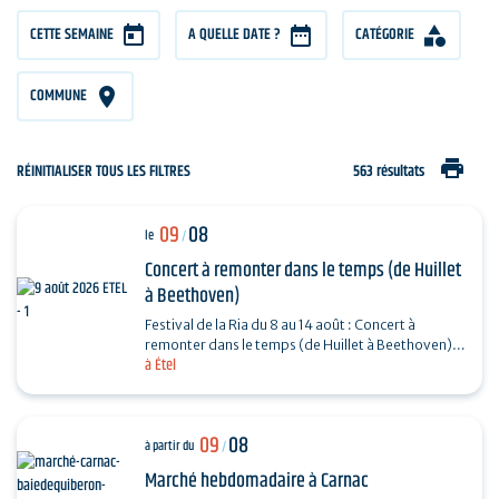
CETTE SEMAINE
A QUELLE DATE ?
CATÉGORIE
COMMUNE
print
RÉINITIALISER TOUS LES FILTRES
563 résultats
09
08
le
/
Concert à remonter dans le temps (de Huillet
à Beethoven)
Festival de la Ria du 8 au 14 août : Concert à
remonter dans le temps (de Huillet à Beethoven)
à Étel
Réservation : www.amicorde.org
09
08
à partir du
/
Marché hebdomadaire à Carnac