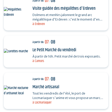
07
08
à partir du
/
Visite guidée des mégalithes d'Erdeven
Dolmens et menhirs jalonnent le grand arc
mégalithique d'Erdeven : c'est le moment d'en
à Erdeven
découvrir un peu plus. Des Alignements de
Kerzerho au Dolmen de…
07
08
à partir du
/
Le Petit Marché du vendredi
À partir de 16h. Petit marché de trois exposants.
à Camors
07
08
à partir du
/
Marché artisanal
Tout les vendredis de l'été, le port de
Locmariaquer s'anime et vous propose un marché
à Locmariaquer
nocturne d'artisanat local. Les musiciens
souhaitant venir…