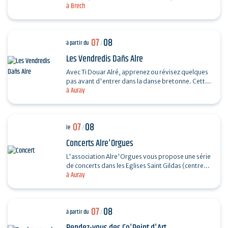
à Brech
souple. Réalisez un petit panier en rotin.…
07
08
à partir du
/
Les Vendredis Dañs Alre
Avec Ti Douar Alré, apprenez ou révisez quelques
pas avant d'entrer dans la danse bretonne. Cette
à Auray
initiation est suivie d'un fest-noz animé par un…
07
08
le
/
Concerts Alre'Orgues
L'association Alre'Orgues vous propose une série
de concerts dans les Eglises Saint Gildas (centre-
à Auray
ville) et Saint-Sauveur (Saint-Goustan) Trio Pêr…
07
08
à partir du
/