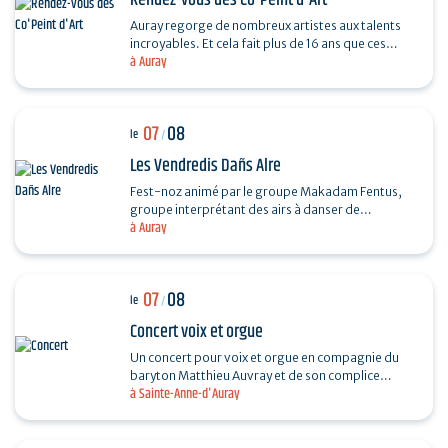
Rendez-vous des Co'Peint d'Art
Auray regorge de nombreux artistes aux talents
incroyables. Et cela fait plus de 16 ans que ces
à Auray
derniers se réunissent tous les étés. Pour
découvrir…
07
08
le
/
Les Vendredis Dañs Alre
Fest-noz animé par le groupe Makadam Fentus,
groupe interprétant des airs à danser de
à Auray
Bretagne. Il propose des airs et des chants issus de
la tradition…
07
08
le
/
Concert voix et orgue
Un concert pour voix et orgue en compagnie du
baryton Matthieu Auvray et de son complice
à Sainte-Anne-d'Auray
Antoine Joly aux claviers, pour un moment
suspendu au cœur de…