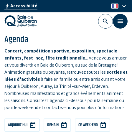
Aller
keyboard_arrow_down
accessibility_new
Accessibilité
fr
au
contenu
principal
Agenda
Concert, compétition sportive, exposition, spectacle
enfants, fest-noz, fête traditionnelle
... Venez vous amuser
et vous divertir en Baie de Quiberon, au sud de la Bretagne !
Animation gratuite ou payante, retrouvez toutes les
sorties et
idées d'activités
à faire en famille ou entre amis durant votre
séjour à Quiberon, Auray, La Trinité-sur-Mer, Erdeven...
Nombreuses manifestations et grands événements animent
les saisons. Consultez l'agenda ci-dessous pour la semaine ou
pour le week-end et contactez-nous pour plus d'informations.
AUJOURD'HUI
DEMAIN
CE WEEK-END