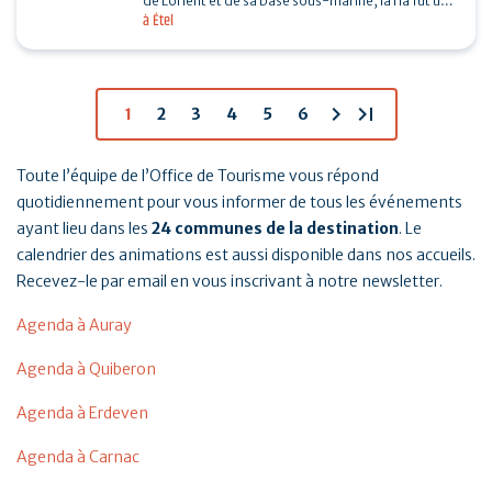
de Lorient et de sa base sous-marine, la ria fut un
à Étel
enjeu important de la seconde guerre mondiale.…
chevron_right
last_page
1
2
3
4
5
6
Toute l’équipe de l’Office de Tourisme vous répond
quotidiennement pour vous informer de tous les événements
ayant lieu dans les
24 communes de la destination
. Le
calendrier des animations est aussi disponible dans nos accueils.
Recevez-le par email en vous inscrivant à notre newsletter.
Agenda à Auray
Agenda à Quiberon
Agenda à Erdeven
Agenda à Carnac