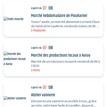
07
08
à partir du
/
Marché hebdomadaire de Plouharnel
Toute l'année, un marché alimentaire se tient Place
du Général De Gaulle les vendredis matins de 8h à
à Plouharnel
13h.
07
08
à partir du
/
Marché des producteurs locaux à Auray
Marché des producteurs locaux le vendredi de 8h à
13h30.
à Auray
07
08
à partir du
/
Atelier vannerie
Découvrez une vannerie accessible à tous, grâce
au rotin, cette liane facile à travailler, douce et