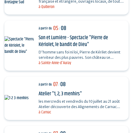
française et étrangère, ouvrages locaux, de toutes
à Quiberon
les périodes et toutes les collections...
05
08
à partir du
/
Son et Lumière - Spectacle "Pierre de
Kériolet, le bandit de Dieu"
D'homme sans foi ni loi, Pierre de Kérilet devient
serviteur des plus pauvres. Son château se
à Sainte-Anne-d'Auray
transforme en refuge, sa vie en offrande.
Ordonné…
07
08
à partir du
/
Atelier "1, 2, 3 menhirs"
les mercredis et vendredis du 10 juillet au 21 août
Atelier découverte des Alignements de Carnac
à Carnac
destiné aux enfants de 4 à 6 ans en compagnie
de…