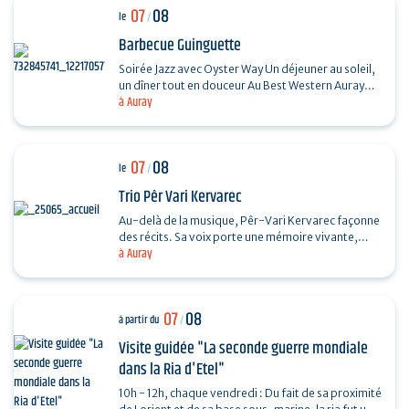
07
08
le
/
Barbecue Guinguette
Soirée Jazz avec Oyster Way Un déjeuner au soleil,
un dîner tout en douceur Au Best Western Auray
à Auray
Hôtel du Loch, la terrasse du restaurant La
Sterne…
07
08
le
/
Trio Pêr Vari Kervarec
Au-delà de la musique, Pêr-Vari Kervarec façonne
des récits. Sa voix porte une mémoire vivante,
à Auray
enracinée dans l’âme collective, où chaque mot…
07
08
à partir du
/
Visite guidée "La seconde guerre mondiale
dans la Ria d'Etel"
10h - 12h, chaque vendredi : Du fait de sa proximité