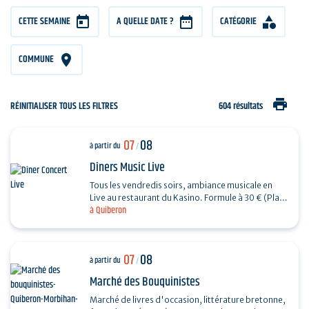
CETTE SEMAINE
A QUELLE DATE ?
CATÉGORIE
COMMUNE
print
RÉINITIALISER TOUS LES FILTRES
604 résultats
07
08
à partir du
/
Dîners Music Live
Tous les vendredis soirs, ambiance musicale en
Live au restaurant du Kasino. Formule à 30 € (Plat
à Quiberon
+ Dessert) + 7€ offerts en ticket de jeu.…
07
08
à partir du
/
Marché des Bouquinistes
Marché de livres d'occasion, littérature bretonne,