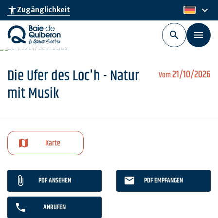
Skip
keyboard_arrow_down
accessibility_new
Zugänglichkeit
de
to
main
content
Die Ufer des Loc'h - Natur
21/10/2026
Vom
mit Musik
Karte
PDF ANSEHEN
PDF EMPFANGEN
ANRUFEN