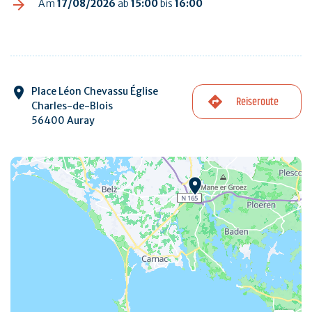
Am
17/08/2026
ab
15:00
bis
16:00
Place Léon Chevassu Église
Reiseroute
Charles-de-Blois
56400 Auray