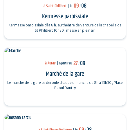
09
08
à Saint-Philibert
le
/
Kermesse paroissiale
Kermesse paroissiale dès 8 h. au théâtre de verdure de la chapelle de
St Philibert 10h30 : messe en plein air
27
09
à Auray
à partir du
/
Marché de la gare
Le marché de la gare se déroule chaque dimanche de 8h à 13h30 , Place
Raoul Dautry
09
08
à Saint-Pierre-Quiberon
le
/