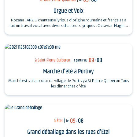
Orgue et Voix
Rozana TARZIU chanteuse lyrique d’origine roumaine et française a
fait un travail vocal avec divers chanteurs lyriques : Octavian Naghiu,
Vladimir…
09
08
à Saint-Pierre-Quiberon
à partir du
/
Marché d'été à Portivy
Marché estival au cœur du village de Portivy à St Pierre Quiberon Tous
les dimanches d'été
09
08
à Étel
le
/
Grand déballage dans les rues d'Etel