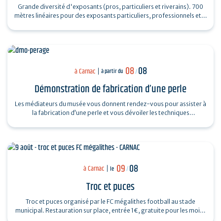
Grande diversité d'exposants (pros, particuliers et riverains). 700
mètres linéaires pour des exposants particuliers, professionnels et…
08
08
à Carnac
à partir du
/
Démonstration de fabrication d’une perle
Les médiateurs du musée vous donnent rendez-vous pour assister à
la fabrication d’une perle et vous dévoiler les techniques
ingénieuses…
09
08
à Carnac
le
/
Troc et puces
Troc et puces organisé par le FC mégalithes football au stade
municipal. Restauration sur place, entrée 1€, gratuite pour les moins
de 16…