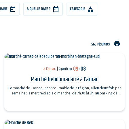
MAINE
A QUELLE DATE ?
CATÉGORIE
print
563 résultats
09
08
à Carnac
à partir du
/
Marché hebdomadaire à Carnac
Le marché de Carnac, incontournable de la région, a lieu deux fois par
semaine : le mercredi et le dimanche, de 7h30 à13h, au parking de
Saint-Fiacre…