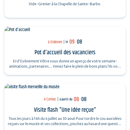
Vide-Grenier à la Chapelle de Sainte-Barbe.
09
08
à Erdeven
le
/
Pot d'accueil des vacanciers
Erd'Evènement Vôtre vous donne un aperçu de votre semaine :
animations, partenaires... Venez faire le plein de bons plans ! Ils vous
feront découvrir…
08
08
à Carnac
à partir du
/
Visite flash "Une idée reçue"
Tous les jours à 14h du 4 juillet au 30 aout Pour tordre le cou aux idées
reçues sur le musée et ses collections, piochez au hasard une question
et…