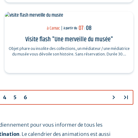
07
08
à Carnac
à partir du
/
Visite flash "Une merveille du musée"
Objet phare ou insolite des collections, un médiateur / une médiatrice
du musée vous dévoile son histoire. Sans réservation. Durée 30…
chevron_right
last_page
4
5
6
tidiennement pour vous informer de tous les
tination
. Le calendrier des animations est aussi