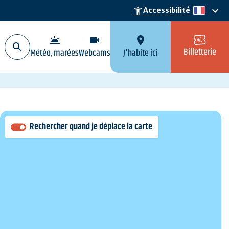
keyboard_arrow_down
accessibility_new
Accessibilité
fr
wb_twilight
videocam
location_on
Billetterie
Météo, marées
Webcams
J'habite ici
Rechercher quand je déplace la carte