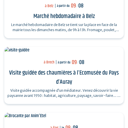
09
08
à Belz
à partir du
/
Marché hebdomadaire à Belz
Le marché hebdomadaire de Belz se tient sur la place en face de la
mairie tous les dimanches matins, de 9h à 13h. Fromage, poulet,
huitres, légumes...
09
08
à Brech
à partir du
/
Visite guidée des chaumières à l’Ecomusée du Pays
d’Auray
Visite guidée accompagnée d’un médiateur. Venez découvrir la vie
paysanne avant 1950 : habitat, agriculture, paysage, savoir-faire… et
enrichir…
09
08
à Étel
le
/