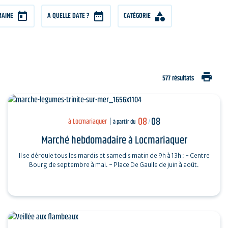
MAINE
A QUELLE DATE ?
CATÉGORIE
print
577 résultats
08
08
à Locmariaquer
à partir du
/
Marché hebdomadaire à Locmariaquer
Il se déroule tous les mardis et samedis matin de 9h à 13h : - Centre
Bourg de septembre à mai. - Place De Gaulle de juin à août.