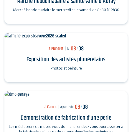
Marché hebdomadaire à Sainte-Anne d'Auray
Marché hebdomadaire le mercredi et le samedi de 8h30 à 12h30
08
08
à Pluneret
le
/
Exposition des artistes pluneretains
Photos et peinture
08
08
à Carnac
à partir du
/
Démonstration de fabrication d’une perle
Les médiateurs du musée vous donnent rendez-vous pour assister à
la fabrication d’une perle et vous dévoiler les techniques