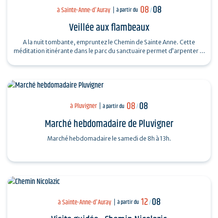
08
08
à Sainte-Anne-d'Auray
à partir du
/
Veillée aux flambeaux
A la nuit tombante, empruntez le Chemin de Sainte Anne. Cette
méditation itinérante dans le parc du sanctuaire permet d’arpenter la
vie et le message…
08
08
à Pluvigner
à partir du
/
Marché hebdomadaire de Pluvigner
Marché hebdomadaire le samedi de 8h à 13h.
12
08
à Sainte-Anne-d'Auray
à partir du
/