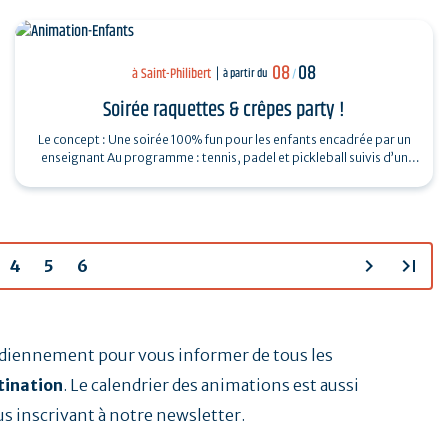
08
08
à Saint-Philibert
à partir du
/
Soirée raquettes & crêpes party !
Le concept : Une soirée 100% fun pour les enfants encadrée par un
enseignant Au programme : tennis, padel et pickleball suivis d’un
Breizh picnic :…
chevron_right
last_page
4
5
6
tidiennement pour vous informer de tous les
tination
. Le calendrier des animations est aussi
us inscrivant à notre newsletter.