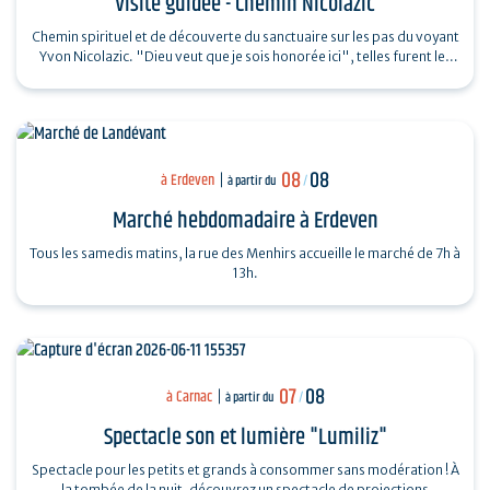
Visite guidée - Chemin Nicolazic
Chemin spirituel et de découverte du sanctuaire sur les pas du voyant
Yvon Nicolazic. "Dieu veut que je sois honorée ici", telles furent les
paroles de…
08
08
à Erdeven
à partir du
/
Marché hebdomadaire à Erdeven
Tous les samedis matins, la rue des Menhirs accueille le marché de 7h à
13h.
07
08
à Carnac
à partir du
/
Spectacle son et lumière "Lumiliz"
Spectacle pour les petits et grands à consommer sans modération ! À
la tombée de la nuit, découvrez un spectacle de projections