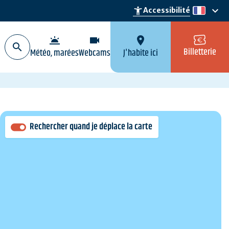
keyboard_arrow_down
accessibility_new
Accessibilité
fr
wb_twilight
videocam
location_on
Billetterie
Météo, marées
Webcams
J'habite ici
Rechercher quand je déplace la carte