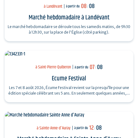
08
08
à Landévant
à partir du
/
Marché hebdomadaire à Landévant
Le marché hebdomadaire se déroule tous les samedis matins, de 9h30
à 12h30, sur la place de l'Église (côté parking).
07
08
à Saint-Pierre-Quiberon
à partir du
/
Ecume Festival
Les 7 et 8 août 2026, Écume Festival revient sur la presqu’île pour une
édition spéciale célébrant ses 5 ans. En seulement quelques années,…
12
08
à Sainte-Anne-d'Auray
à partir du
/