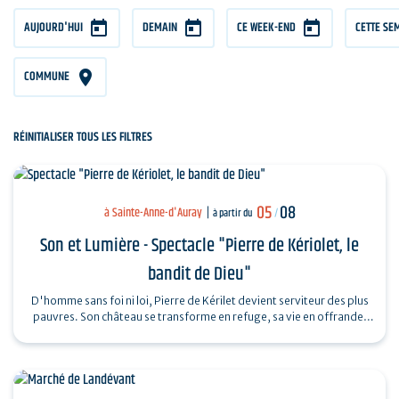
AUJOURD'HUI
DEMAIN
CE WEEK-END
CETTE SE
COMMUNE
RÉINITIALISER TOUS LES FILTRES
05
08
à Sainte-Anne-d'Auray
à partir du
/
Son et Lumière - Spectacle "Pierre de Kériolet, le
bandit de Dieu"
D'homme sans foi ni loi, Pierre de Kérilet devient serviteur des plus
pauvres. Son château se transforme en refuge, sa vie en offrande.
Ordonné…