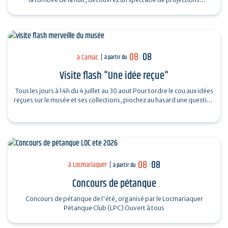
monumentales sur le…
08
08
à Carnac
à partir du
/
Visite flash "Une idée reçue"
Tous les jours à 14h du 4 juillet au 30 aout Pour tordre le cou aux idées
reçues sur le musée et ses collections, piochez au hasard une question
et…
08
08
à Locmariaquer
à partir du
/
Concours de pétanque
Concours de pétanque de l'été, organisé par le Locmariaquer
Pétanque Club (LPC) Ouvert à tous