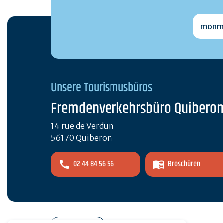
monmai
Unsere Tourismusbüros
Fremdenverkehrsbüro Quibero
14 rue de Verdun
56170 Quiberon
02 44 84 56 56
Broschüren