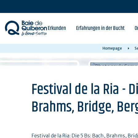
Skip
to
main
content
Erkunden
Erfahrungen in der Bucht
O
Homepage
S
Festival de la Ria - D
Brahms, Bridge, Berg
Festival de la Ria: Die 5 Bs: Bach, Brahms, Bri