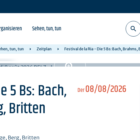
rganisieren
Sehen, tun, tun
ehen, tun, tun
Zeitplan
Festival de la Ria - Die 5 Bs: Bach, Brahms,
ie 5 Bs: Bach,
08/08/2026
Der
, Britten
dge, Berg, Britten