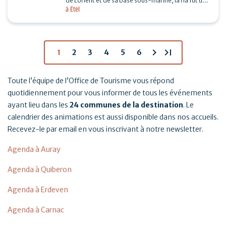
de Lorient et de sa base sous-marine, la ria fut un
à Étel
enjeu important de la seconde guerre mondiale.…
chevron_right
last_page
1
2
3
4
5
6
Toute l’équipe de l’Office de Tourisme vous répond
quotidiennement pour vous informer de tous les événements
ayant lieu dans les
24 communes de la destination
. Le
calendrier des animations est aussi disponible dans nos accueils.
Recevez-le par email en vous inscrivant à notre newsletter.
Agenda à Auray
Agenda à Quiberon
Agenda à Erdeven
Agenda à Carnac