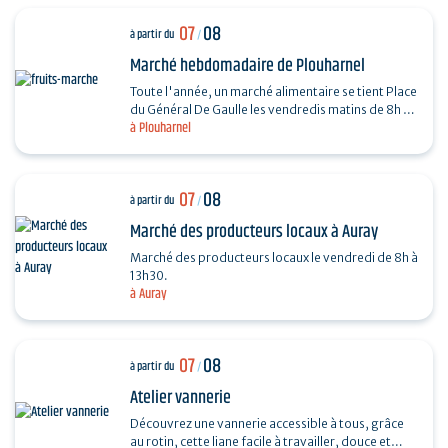
07
08
à partir du
/
Marché hebdomadaire de Plouharnel
Toute l'année, un marché alimentaire se tient Place
du Général De Gaulle les vendredis matins de 8h à
à Plouharnel
13h.
07
08
à partir du
/
Marché des producteurs locaux à Auray
Marché des producteurs locaux le vendredi de 8h à
13h30.
à Auray
07
08
à partir du
/
Atelier vannerie
Découvrez une vannerie accessible à tous, grâce
au rotin, cette liane facile à travailler, douce et