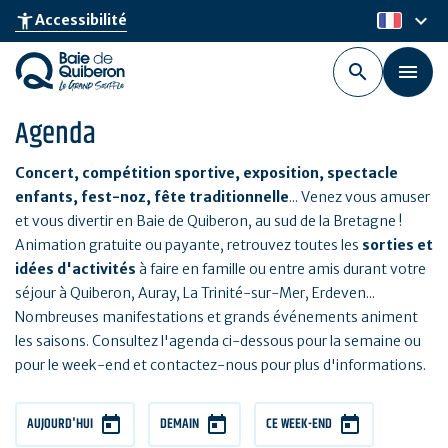
Aller
keyboard_arrow_down
accessibility_new
Accessibilité
fr
au
contenu
principal
Agenda
Concert, compétition sportive, exposition, spectacle
enfants, fest-noz, fête traditionnelle
... Venez vous amuser
et vous divertir en Baie de Quiberon, au sud de la Bretagne !
Animation gratuite ou payante, retrouvez toutes les
sorties et
idées d'activités
à faire en famille ou entre amis durant votre
séjour à Quiberon, Auray, La Trinité-sur-Mer, Erdeven...
Nombreuses manifestations et grands événements animent
les saisons. Consultez l'agenda ci-dessous pour la semaine ou
pour le week-end et contactez-nous pour plus d'informations.
AUJOURD'HUI
DEMAIN
CE WEEK-END