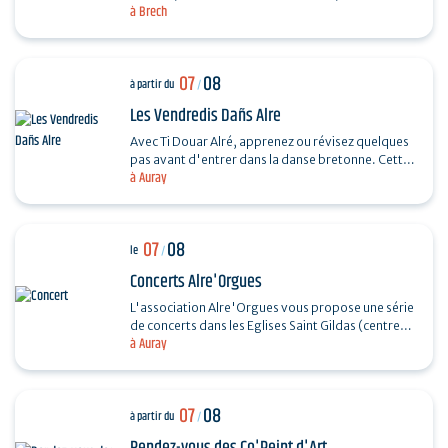
à Brech
souple. Réalisez un petit panier en rotin.…
07
08
à partir du
/
Les Vendredis Dañs Alre
Avec Ti Douar Alré, apprenez ou révisez quelques
pas avant d'entrer dans la danse bretonne. Cette
à Auray
initiation est suivie d'un fest-noz animé par un…
07
08
le
/
Concerts Alre'Orgues
L'association Alre'Orgues vous propose une série
de concerts dans les Eglises Saint Gildas (centre-
à Auray
ville) et Saint-Sauveur (Saint-Goustan) Trio Pêr…
07
08
à partir du
/