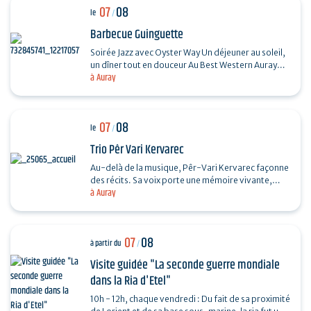
07
08
le
/
Barbecue Guinguette
Soirée Jazz avec Oyster Way Un déjeuner au soleil,
un dîner tout en douceur Au Best Western Auray
à Auray
Hôtel du Loch, la terrasse du restaurant La
Sterne…
07
08
le
/
Trio Pêr Vari Kervarec
Au-delà de la musique, Pêr-Vari Kervarec façonne
des récits. Sa voix porte une mémoire vivante,
à Auray
enracinée dans l’âme collective, où chaque mot…
07
08
à partir du
/
Visite guidée "La seconde guerre mondiale
dans la Ria d'Etel"
10h - 12h, chaque vendredi : Du fait de sa proximité