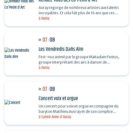
Rendez-vous des Co'Peint d'Art
Auray regorge de nombreux artistes aux talents
incroyables. Et cela fait plus de 16 ans que ces
à Auray
derniers se réunissent tous les étés. Pour
découvrir…
07
08
le
/
Les Vendredis Dañs Alre
Fest-noz animé par le groupe Makadam Fentus,
groupe interprétant des airs à danser de
à Auray
Bretagne. Il propose des airs et des chants issus de
la tradition…
07
08
le
/
Concert voix et orgue
Un concert pour voix et orgue en compagnie du
baryton Matthieu Auvray et de son complice
à Sainte-Anne-d'Auray
Antoine Joly aux claviers, pour un moment
suspendu au cœur de…