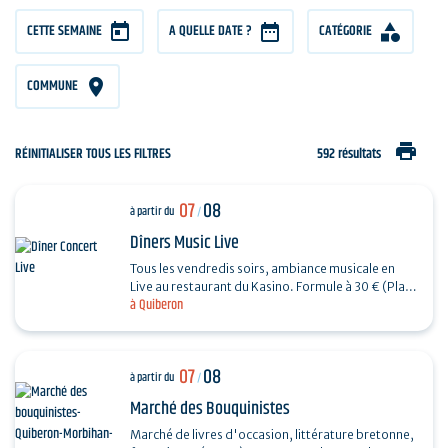
CETTE SEMAINE
A QUELLE DATE ?
CATÉGORIE
COMMUNE
print
RÉINITIALISER TOUS LES FILTRES
592 résultats
07
08
à partir du
/
Dîners Music Live
Tous les vendredis soirs, ambiance musicale en
Live au restaurant du Kasino. Formule à 30 € (Plat
à Quiberon
+ Dessert) + 7€ offerts en ticket de jeu.…
07
08
à partir du
/
Marché des Bouquinistes
Marché de livres d'occasion, littérature bretonne,