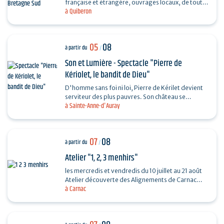
française et étrangère, ouvrages locaux, de toutes
à Quiberon
les périodes et toutes les collections...
05
08
à partir du
/
Son et Lumière - Spectacle "Pierre de
Kériolet, le bandit de Dieu"
D'homme sans foi ni loi, Pierre de Kérilet devient
serviteur des plus pauvres. Son château se
à Sainte-Anne-d'Auray
transforme en refuge, sa vie en offrande.
Ordonné…
07
08
à partir du
/
Atelier "1, 2, 3 menhirs"
les mercredis et vendredis du 10 juillet au 21 août
Atelier découverte des Alignements de Carnac
à Carnac
destiné aux enfants de 4 à 6 ans en compagnie
de…