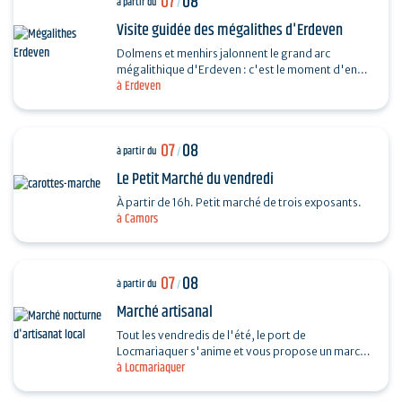
07
08
à partir du
/
Visite guidée des mégalithes d'Erdeven
Dolmens et menhirs jalonnent le grand arc
mégalithique d'Erdeven : c'est le moment d'en
à Erdeven
découvrir un peu plus. Des Alignements de
Kerzerho au Dolmen de…
07
08
à partir du
/
Le Petit Marché du vendredi
À partir de 16h. Petit marché de trois exposants.
à Camors
07
08
à partir du
/
Marché artisanal
Tout les vendredis de l'été, le port de
Locmariaquer s'anime et vous propose un marché
à Locmariaquer
nocturne d'artisanat local. Les musiciens
souhaitant venir…