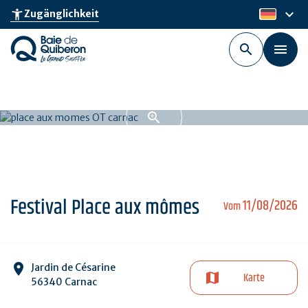
Skip
keyboard_arrow_down
accessibility_new
Zugänglichkeit
de
to
main
content
Festival Place aux mômes
11/08/2026
Vom
Jardin de Césarine
Karte
56340 Carnac