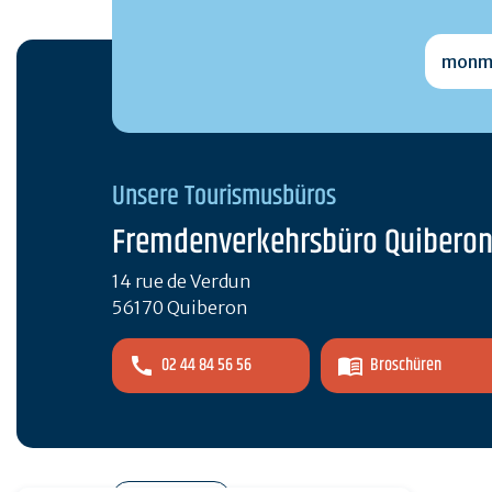
monmai
Unsere Tourismusbüros
Fremdenverkehrsbüro Quibero
14 rue de Verdun
56170 Quiberon
02 44 84 56 56
Broschüren