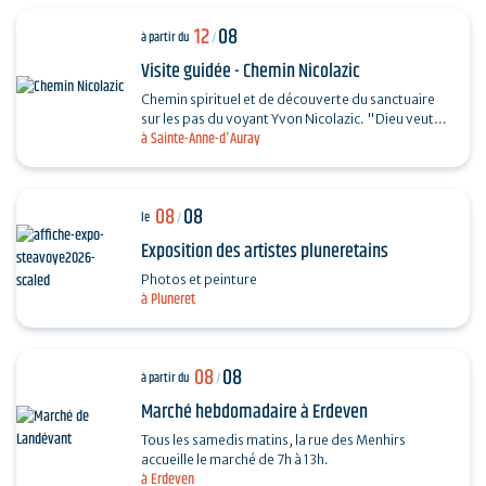
12
08
à partir du
/
Visite guidée - Chemin Nicolazic
Chemin spirituel et de découverte du sanctuaire
sur les pas du voyant Yvon Nicolazic. "Dieu veut
à Sainte-Anne-d'Auray
que je sois honorée ici", telles furent les paroles
de…
08
08
le
/
Exposition des artistes pluneretains
Photos et peinture
à Pluneret
08
08
à partir du
/
Marché hebdomadaire à Erdeven
Tous les samedis matins, la rue des Menhirs
accueille le marché de 7h à 13h.
à Erdeven