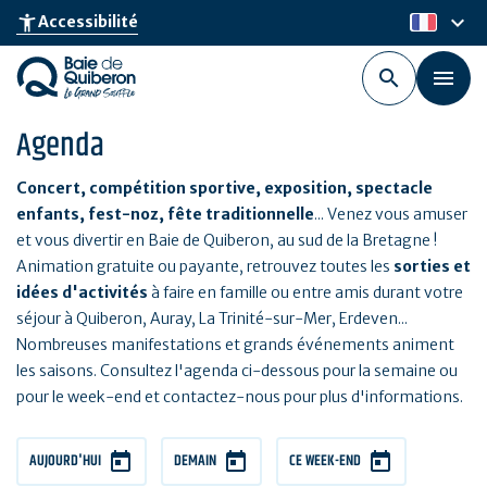
Aller
keyboard_arrow_down
accessibility_new
Accessibilité
fr
au
contenu
principal
Agenda
Concert, compétition sportive, exposition, spectacle
enfants, fest-noz, fête traditionnelle
... Venez vous amuser
et vous divertir en Baie de Quiberon, au sud de la Bretagne !
Animation gratuite ou payante, retrouvez toutes les
sorties et
idées d'activités
à faire en famille ou entre amis durant votre
séjour à Quiberon, Auray, La Trinité-sur-Mer, Erdeven...
Nombreuses manifestations et grands événements animent
les saisons. Consultez l'agenda ci-dessous pour la semaine ou
pour le week-end et contactez-nous pour plus d'informations.
AUJOURD'HUI
DEMAIN
CE WEEK-END