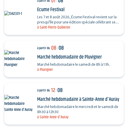
07
08
à partir du
/
Ecume Festival
Les 7 et 8 août 2026, Écume Festival revient sur la
presqu’île pour une édition spéciale célébrant ses
à Saint-Pierre-Quiberon
5 ans. En seulement quelques années,…
08
08
à partir du
/
Marché hebdomadaire de Pluvigner
Marché hebdomadaire le samedi de 8h à 13h.
à Pluvigner
12
08
à partir du
/
Marché hebdomadaire à Sainte-Anne d'Auray
Marché hebdomadaire le mercredi et le samedi de
8h30 à 12h30
à Sainte-Anne-d'Auray