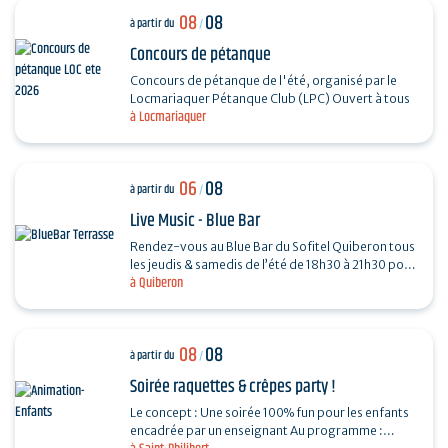
08
08
à partir du
/
Concours de pétanque
Concours de pétanque de l'été, organisé par le
Locmariaquer Pétanque Club (LPC) Ouvert à tous
à Locmariaquer
06
08
à partir du
/
Live Music - Blue Bar
Rendez-vous au Blue Bar du Sofitel Quiberon tous
les jeudis & samedis de l’été de 18h30 à 21h30 pour
à Quiberon
vivre des instants musicaux & conviviaux avec…
08
08
à partir du
/
Soirée raquettes & crêpes party !
Le concept : Une soirée 100% fun pour les enfants
encadrée par un enseignant Au programme :