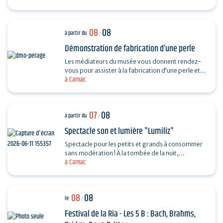
08
08
à partir du
/
Démonstration de fabrication d’une perle
Les médiateurs du musée vous donnent rendez-
vous pour assister à la fabrication d’une perle et
à Carnac
vous dévoiler les techniques ingénieuses…
07
08
à partir du
/
Spectacle son et lumière "Lumiliz"
Spectacle pour les petits et grands à consommer
sans modération ! À la tombée de la nuit,
à Carnac
découvrez un spectacle de projections
monumentales sur le…
08
08
le
/
Festival de la Ria - Les 5 B : Bach, Brahms,