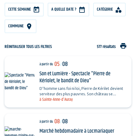
CETTE SEMAINE
A QUELLE DATE ?
CATÉGORIE
COMMUNE
print
RÉINITIALISER TOUS LES FILTRES
577 résultats
05
08
à partir du
/
Son et Lumière - Spectacle "Pierre de
Kériolet, le bandit de Dieu"
D'homme sans foi ni loi, Pierre de Kérilet devient
serviteur des plus pauvres. Son château se
à Sainte-Anne-d'Auray
transforme en refuge, sa vie en offrande.
Ordonné…
08
08
à partir du
/
Marché hebdomadaire à Locmariaquer