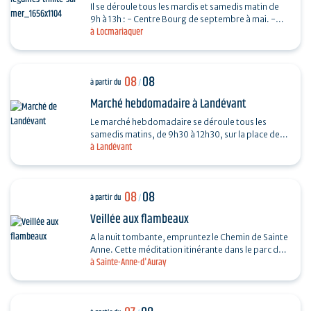
Il se déroule tous les mardis et samedis matin de
9h à 13h : - Centre Bourg de septembre à mai. -
à Locmariaquer
Place De Gaulle de juin à août.
08
08
à partir du
/
Marché hebdomadaire à Landévant
Le marché hebdomadaire se déroule tous les
samedis matins, de 9h30 à 12h30, sur la place de
à Landévant
l'Église (côté parking).
08
08
à partir du
/
Veillée aux flambeaux
A la nuit tombante, empruntez le Chemin de Sainte
Anne. Cette méditation itinérante dans le parc du
à Sainte-Anne-d'Auray
sanctuaire permet d’arpenter la vie et le
message…