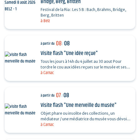
Bridge, Berg, Britten
Festival de la Ria : Les 5 B : Bach, Brahms, Bridge,
Berg, Britten
à Belz
08
08
à partir du
/
Visite flash "Une idée reçue"
Tous les jours à 14h du 4 juillet au 30 aout Pour
tordre le cou aux idées reçues sur le musée et ses
à Carnac
collections, piochez au hasard une question et…
07
08
à partir du
/
Visite flash "Une merveille du musée"
Objet phare ou insolite des collections, un
médiateur / une médiatrice du musée vous dévoile
à Carnac
son histoire. Sans réservation. Durée 30…