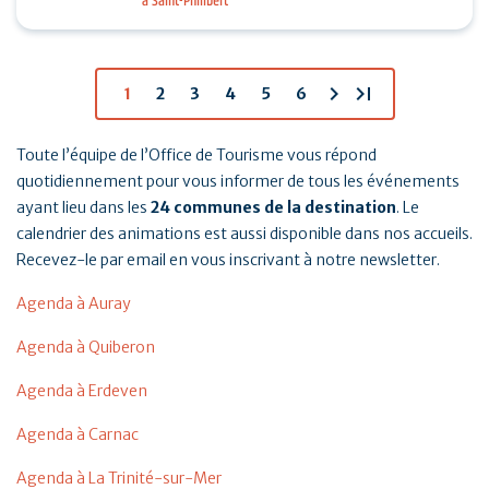
à Saint-Philibert
tennis, padel et pickleball suivis d’un Breizh picnic :
…
chevron_right
last_page
1
2
3
4
5
6
Toute l’équipe de l’Office de Tourisme vous répond
quotidiennement pour vous informer de tous les événements
ayant lieu dans les
24 communes de la destination
. Le
calendrier des animations est aussi disponible dans nos accueils.
Recevez-le par email en vous inscrivant à notre newsletter.
Agenda à Auray
Agenda à Quiberon
Agenda à Erdeven
Agenda à Carnac
Agenda à La Trinité-sur-Mer