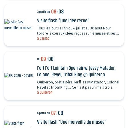
08
08
à partir du
/
Visite flash "Une idée reçue"
Tous les jours à 14h du 4 juillet au 30 aout Pour
tordre le cou aux idées reçues sur le musée et ses
à Carnac
collections, piochez au hasard une question et…
09
08
le
/
Fort Fort Lointain Open air w. Jessy Matador,
Colonel Reyel, Tribal King @ Quiberon
Quiberon, prêt à dérailler !! Jessy Matador, Colonel
Reyel et Tribal King… Ce n’est pas un mais trois
à Quiberon
artistes que nous invitons le dimanche 9…
07
08
à partir du
/
Visite flash "Une merveille du musée"