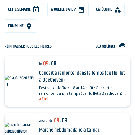
CETTE SEMAINE
A QUELLE DATE ?
CATÉGORIE
COMMUNE
print
RÉINITIALISER TOUS LES FILTRES
563 résultats
09
08
le
/
Concert à remonter dans le temps (de Huillet
à Beethoven)
Festival de la Ria du 8 au 14 août : Concert à
remonter dans le temps (de Huillet à Beethoven)
à Étel
Réservation : www.amicorde.org
09
08
à partir du
/
Marché hebdomadaire à Carnac