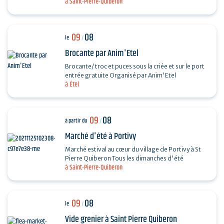
à Saint-Pierre-Quiberon
divers chanteurs lyriques : Octavian Naghiu,
Vladimir…
09
08
le
/
Brocante par Anim'Etel
Brocante/ troc et puces sous la criée et sur le port
entrée gratuite Organisé par Anim'Etel
à Étel
09
08
à partir du
/
Marché d'été à Portivy
Marché estival au cœur du village de Portivy à St
Pierre Quiberon Tous les dimanches d'été
à Saint-Pierre-Quiberon
09
08
le
/
Vide grenier à Saint Pïerre Quiberon