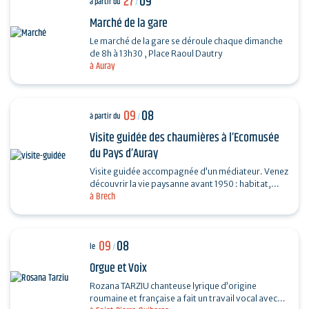
27
09
à partir du
/
Marché de la gare
Le marché de la gare se déroule chaque dimanche
de 8h à 13h30 , Place Raoul Dautry
à Auray
09
08
à partir du
/
Visite guidée des chaumières à l’Ecomusée
du Pays d’Auray
Visite guidée accompagnée d’un médiateur. Venez
découvrir la vie paysanne avant 1950 : habitat,
à Brech
agriculture, paysage, savoir-faire… et enrichir…
09
08
le
/
Orgue et Voix
Rozana TARZIU chanteuse lyrique d’origine
roumaine et française a fait un travail vocal avec