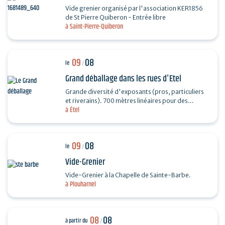
Vide grenier organisé par l'association KER1856
de St Pierre Quiberon - Entrée libre
à Saint-Pierre-Quiberon
09
08
le
/
Grand déballage dans les rues d'Etel
Grande diversité d'exposants (pros, particuliers
et riverains). 700 mètres linéaires pour des
à Étel
exposants particuliers, professionnels et…
09
08
le
/
Vide-Grenier
Vide-Grenier à la Chapelle de Sainte-Barbe.
à Plouharnel
08
08
à partir du
/