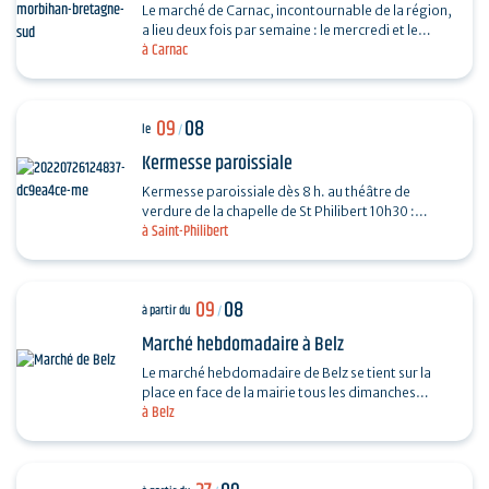
Le marché de Carnac, incontournable de la région,
a lieu deux fois par semaine : le mercredi et le
à Carnac
dimanche, de 7h30 à13h, au parking de Saint-
Fiacre…
09
08
le
/
Kermesse paroissiale
Kermesse paroissiale dès 8 h. au théâtre de
verdure de la chapelle de St Philibert 10h30 :
à Saint-Philibert
messe en plein air
09
08
à partir du
/
Marché hebdomadaire à Belz
Le marché hebdomadaire de Belz se tient sur la
place en face de la mairie tous les dimanches
à Belz
matins, de 9h à 13h. Fromage, poulet, huitres,
légumes...