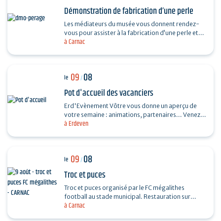
Démonstration de fabrication d’une perle
Les médiateurs du musée vous donnent rendez-
vous pour assister à la fabrication d’une perle et
à Carnac
vous dévoiler les techniques ingénieuses…
09
08
le
/
Pot d'accueil des vacanciers
Erd'Evènement Vôtre vous donne un aperçu de
votre semaine : animations, partenaires... Venez
à Erdeven
faire le plein de bons plans ! Ils vous feront
découvrir…
09
08
le
/
Troc et puces
Troc et puces organisé par le FC mégalithes
football au stade municipal. Restauration sur
à Carnac
place, entrée 1€, gratuite pour les moins de 16…