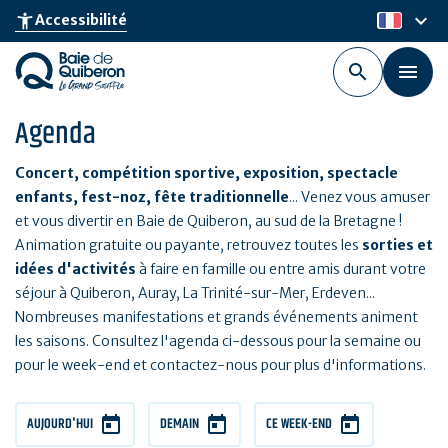
Aller
keyboard_arrow_down
accessibility_new
Accessibilité
fr
au
contenu
principal
Agenda
Concert, compétition sportive, exposition, spectacle
enfants, fest-noz, fête traditionnelle
... Venez vous amuser
et vous divertir en Baie de Quiberon, au sud de la Bretagne !
Animation gratuite ou payante, retrouvez toutes les
sorties et
idées d'activités
à faire en famille ou entre amis durant votre
séjour à Quiberon, Auray, La Trinité-sur-Mer, Erdeven...
Nombreuses manifestations et grands événements animent
les saisons. Consultez l'agenda ci-dessous pour la semaine ou
pour le week-end et contactez-nous pour plus d'informations.
AUJOURD'HUI
DEMAIN
CE WEEK-END