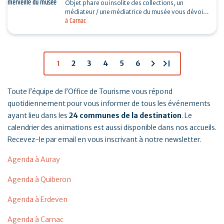
Objet phare ou insolite des collections, un
médiateur / une médiatrice du musée vous dévoile
à Carnac
son histoire. Sans réservation. Durée 30…
chevron_right
last_page
1
2
3
4
5
6
Toute l’équipe de l’Office de Tourisme vous répond
quotidiennement pour vous informer de tous les événements
ayant lieu dans les
24 communes de la destination
. Le
calendrier des animations est aussi disponible dans nos accueils.
Recevez-le par email en vous inscrivant à notre newsletter.
Agenda à Auray
Agenda à Quiberon
Agenda à Erdeven
Agenda à Carnac