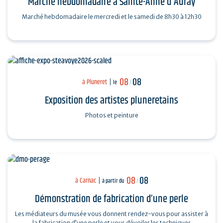
Marché hebdomadaire à Sainte-Anne d'Auray
Marché hebdomadaire le mercredi et le samedi de 8h30 à 12h30
08
08
à Pluneret
le
/
Exposition des artistes pluneretains
Photos et peinture
08
08
à Carnac
à partir du
/
Démonstration de fabrication d’une perle
Les médiateurs du musée vous donnent rendez-vous pour assister à
la fabrication d’une perle et vous dévoiler les techniques