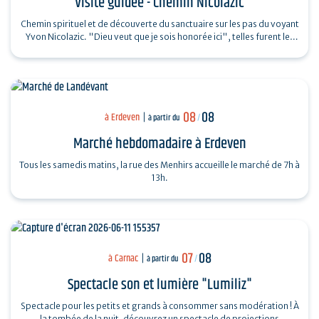
Visite guidée - Chemin Nicolazic
Chemin spirituel et de découverte du sanctuaire sur les pas du voyant
Yvon Nicolazic. "Dieu veut que je sois honorée ici", telles furent les
paroles de…
08
08
à Erdeven
à partir du
/
Marché hebdomadaire à Erdeven
Tous les samedis matins, la rue des Menhirs accueille le marché de 7h à
13h.
07
08
à Carnac
à partir du
/
Spectacle son et lumière "Lumiliz"
Spectacle pour les petits et grands à consommer sans modération ! À
la tombée de la nuit, découvrez un spectacle de projections