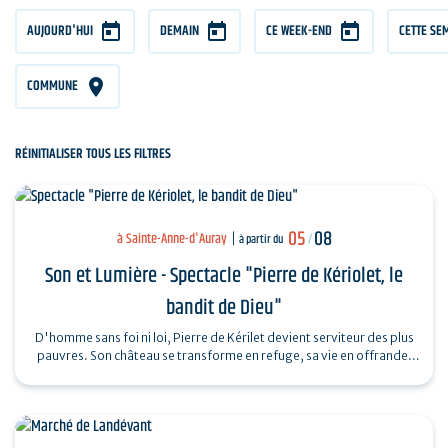
AUJOURD'HUI
DEMAIN
CE WEEK-END
CETTE SE
COMMUNE
RÉINITIALISER TOUS LES FILTRES
05
08
à Sainte-Anne-d'Auray
à partir du
/
Son et Lumière - Spectacle "Pierre de Kériolet, le
bandit de Dieu"
D'homme sans foi ni loi, Pierre de Kérilet devient serviteur des plus
pauvres. Son château se transforme en refuge, sa vie en offrande.
Ordonné…