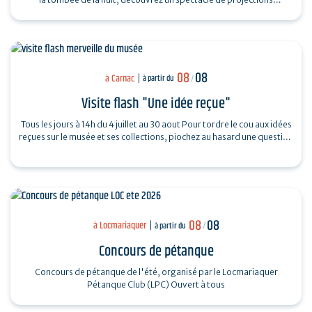
monumentales sur le…
08
08
à Carnac
à partir du
/
Visite flash "Une idée reçue"
Tous les jours à 14h du 4 juillet au 30 aout Pour tordre le cou aux idées
reçues sur le musée et ses collections, piochez au hasard une question
et…
08
08
à Locmariaquer
à partir du
/
Concours de pétanque
Concours de pétanque de l'été, organisé par le Locmariaquer
Pétanque Club (LPC) Ouvert à tous