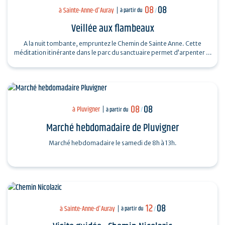
08
08
à Sainte-Anne-d'Auray
à partir du
/
Veillée aux flambeaux
A la nuit tombante, empruntez le Chemin de Sainte Anne. Cette
méditation itinérante dans le parc du sanctuaire permet d’arpenter la
vie et le message…
08
08
à Pluvigner
à partir du
/
Marché hebdomadaire de Pluvigner
Marché hebdomadaire le samedi de 8h à 13h.
12
08
à Sainte-Anne-d'Auray
à partir du
/