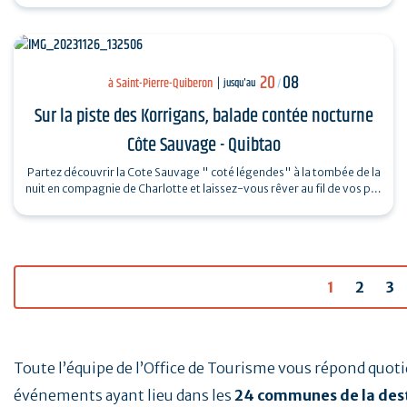
20
08
à Saint-Pierre-Quiberon
jusqu'au
/
Sur la piste des Korrigans, balade contée nocturne
Côte Sauvage - Quibtao
Partez découvrir la Cote Sauvage " coté légendes" à la tombée de la
nuit en compagnie de Charlotte et laissez-vous rêver au fil de vos pas
et des…
1
2
3
Toute l’équipe de l’Office de Tourisme vous répond quo
événements ayant lieu dans les
24 communes de la des