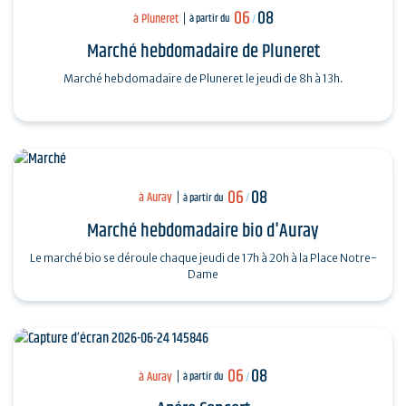
06
08
à Pluneret
à partir du
/
Marché hebdomadaire de Pluneret
Marché hebdomadaire de Pluneret le jeudi de 8h à 13h.
06
08
à Auray
à partir du
/
Marché hebdomadaire bio d'Auray
Le marché bio se déroule chaque jeudi de 17h à 20h à la Place Notre-
Dame
06
08
à Auray
à partir du
/