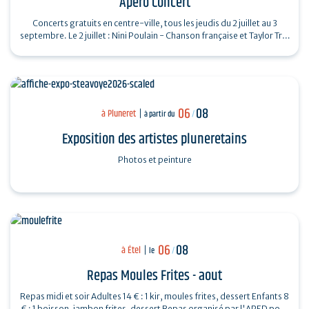
Apéro Concert
Concerts gratuits en centre-ville, tous les jeudis du 2 juillet au 3
septembre. Le 2 juillet : Nini Poulain - Chanson française et Taylor Trio
- Soul…
06
08
à Pluneret
à partir du
/
Exposition des artistes pluneretains
Photos et peinture
06
08
à Étel
le
/
Repas Moules Frites - aout
Repas midi et soir Adultes 14 € : 1 kir, moules frites, dessert Enfants 8
€ : 1 boisson, jambon frites, dessert Repas organisé par l'APED pour