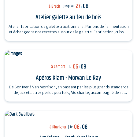
27
08
à Brech
jusqu'au
/
Atelier galette au feu de bois
Atelier fabrication de galette traditionnelle. Parlons de l’alimentation
et échangeons nos recettes autour de la galette. Fabrication, cuisson
au feu…
06
08
à Camors
le
/
Apéros Klam - Morvan Le Ray
De Bon Iver à Van Morrison, en passant par les plus grands standards
de jazz et autres perles pop folk, Mo chante, accompagné de sa
guitare et de son…
06
08
à Pluvigner
le
/