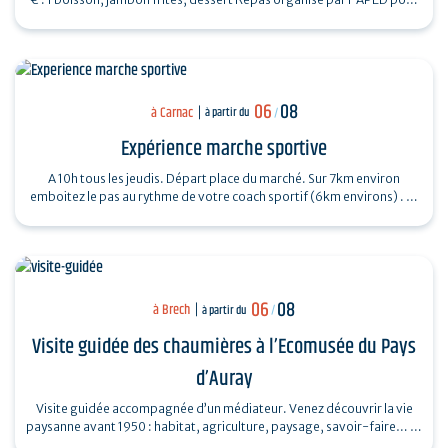
la…
06
08
à Carnac
à partir du
/
Expérience marche sportive
A 10h tous les jeudis. Départ place du marché. Sur 7km environ
emboitez le pas au rythme de votre coach sportif (6km environs) . La
marche sportive est…
06
08
à Brech
à partir du
/
Visite guidée des chaumières à l’Ecomusée du Pays
d’Auray
Visite guidée accompagnée d’un médiateur. Venez découvrir la vie
paysanne avant 1950 : habitat, agriculture, paysage, savoir-faire… et
enrichir…