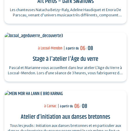
Art Péros – Dark Swallows
Les chanteuses Natacha Betzy-Raly, Adeline Haudiquet et Enora De
Parscau, venant d'univers musicaux très différents, composent
ensemble un répertoire…
06
08
à Locoal-Mendon
à partir du
/
Stage à l'atelier l'Âge du verre
Pascal et Marianne vous accueillent dans leur atelier L’Age du Verre à
Locoal-Mendon. Lors d’une séance de 3 heures, vous fabriquerez des
perles de…
06
08
à Carnac
à partir du
/
Atelier d'initiation aux danses bretonnes
Tous les jeudis : Initiation aux danses bretonnes et en particulier aux
danses du répertoire du groupe programmé le soir même au fest-noz