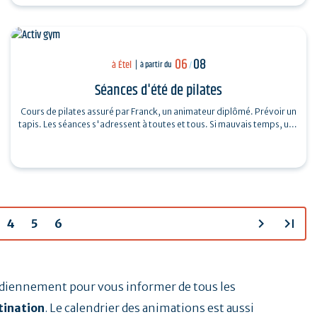
06
08
à Étel
à partir du
/
Séances d'été de pilates
Cours de pilates assuré par Franck, un animateur diplômé. Prévoir un
tapis. Les séances s'adressent à toutes et tous. Si mauvais temps, une
salle…
chevron_right
last_page
4
5
6
tidiennement pour vous informer de tous les
tination
. Le calendrier des animations est aussi