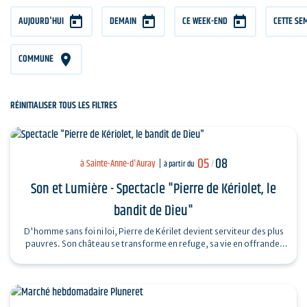
AUJOURD'HUI
DEMAIN
CE WEEK-END
CETTE SE
COMMUNE
RÉINITIALISER TOUS LES FILTRES
05
08
à Sainte-Anne-d'Auray
à partir du
/
Son et Lumière - Spectacle "Pierre de Kériolet, le
bandit de Dieu"
D'homme sans foi ni loi, Pierre de Kérilet devient serviteur des plus
pauvres. Son château se transforme en refuge, sa vie en offrande.
Ordonné…