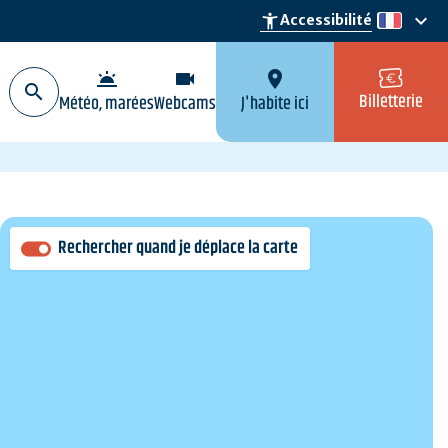
keyboard_arrow_down
accessibility_new
Accessibilité
fr
wb_twilight
videocam
location_on
Billetterie
Météo, marées
Webcams
J'habite ici
Rechercher quand je déplace la carte