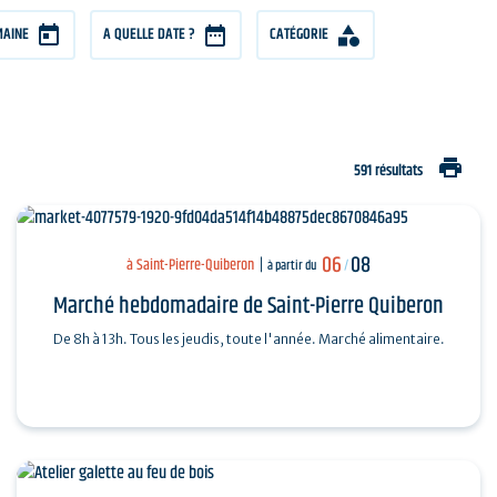
MAINE
A QUELLE DATE ?
CATÉGORIE
print
591 résultats
06
08
à Saint-Pierre-Quiberon
à partir du
/
Marché hebdomadaire de Saint-Pierre Quiberon
De 8h à 13h. Tous les jeudis, toute l'année. Marché alimentaire.