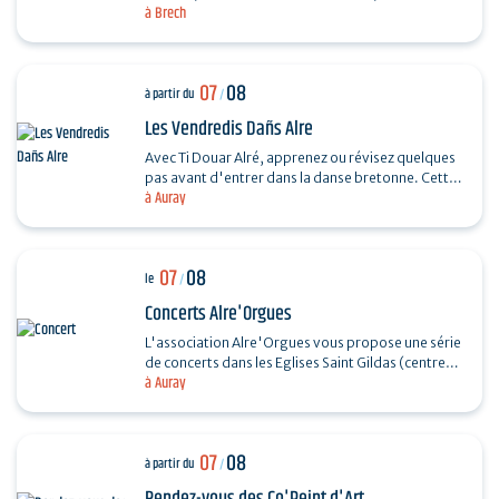
à Brech
souple. Réalisez un petit panier en rotin.…
07
08
à partir du
/
Les Vendredis Dañs Alre
Avec Ti Douar Alré, apprenez ou révisez quelques
pas avant d'entrer dans la danse bretonne. Cette
à Auray
initiation est suivie d'un fest-noz animé par un…
07
08
le
/
Concerts Alre'Orgues
L'association Alre'Orgues vous propose une série
de concerts dans les Eglises Saint Gildas (centre-
à Auray
ville) et Saint-Sauveur (Saint-Goustan) Trio Pêr…
07
08
à partir du
/