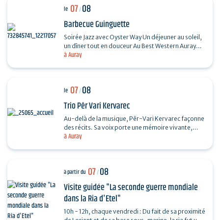
07
08
le
/
Barbecue Guinguette
Soirée Jazz avec Oyster Way Un déjeuner au soleil,
un dîner tout en douceur Au Best Western Auray
à Auray
Hôtel du Loch, la terrasse du restaurant La
Sterne…
07
08
le
/
Trio Pêr Vari Kervarec
Au-delà de la musique, Pêr-Vari Kervarec façonne
des récits. Sa voix porte une mémoire vivante,
à Auray
enracinée dans l’âme collective, où chaque mot…
07
08
à partir du
/
Visite guidée "La seconde guerre mondiale
dans la Ria d'Etel"
10h - 12h, chaque vendredi : Du fait de sa proximité