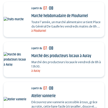
07
08
à partir du
/
Marché hebdomadaire de Plouharnel
Toute l'année, un marché alimentaire se tient Place
du Général De Gaulle les vendredis matins de 8h à
à Plouharnel
13h.
07
08
à partir du
/
Marché des producteurs locaux à Auray
Marché des producteurs locaux le vendredi de 8h à
13h30.
à Auray
07
08
à partir du
/
Atelier vannerie
Découvrez une vannerie accessible à tous, grâce
au rotin, cette liane facile à travailler, douce et