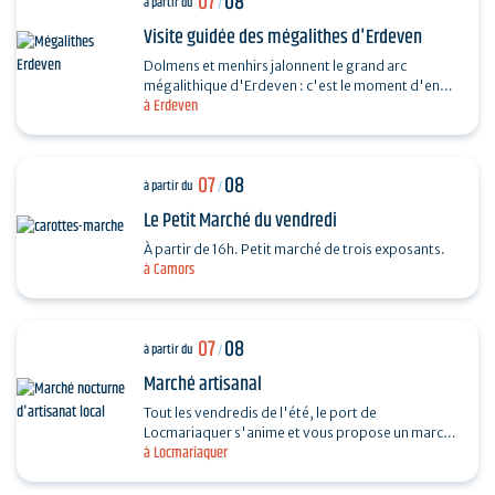
07
08
à partir du
/
Visite guidée des mégalithes d'Erdeven
Dolmens et menhirs jalonnent le grand arc
mégalithique d'Erdeven : c'est le moment d'en
à Erdeven
découvrir un peu plus. Des Alignements de
Kerzerho au Dolmen de…
07
08
à partir du
/
Le Petit Marché du vendredi
À partir de 16h. Petit marché de trois exposants.
à Camors
07
08
à partir du
/
Marché artisanal
Tout les vendredis de l'été, le port de
Locmariaquer s'anime et vous propose un marché
à Locmariaquer
nocturne d'artisanat local. Les musiciens
souhaitant venir…