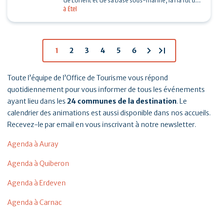
de Lorient et de sa base sous-marine, la ria fut un
à Étel
enjeu important de la seconde guerre mondiale.…
chevron_right
last_page
1
2
3
4
5
6
Toute l’équipe de l’Office de Tourisme vous répond
quotidiennement pour vous informer de tous les événements
ayant lieu dans les
24 communes de la destination
. Le
calendrier des animations est aussi disponible dans nos accueils.
Recevez-le par email en vous inscrivant à notre newsletter.
Agenda à Auray
Agenda à Quiberon
Agenda à Erdeven
Agenda à Carnac