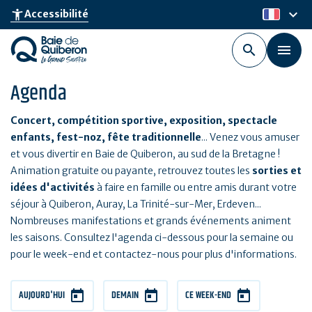
Aller
keyboard_arrow_down
accessibility_new
Accessibilité
fr
au
contenu
principal
Agenda
Concert, compétition sportive, exposition, spectacle
enfants, fest-noz, fête traditionnelle
... Venez vous amuser
et vous divertir en Baie de Quiberon, au sud de la Bretagne !
Animation gratuite ou payante, retrouvez toutes les
sorties et
idées d'activités
à faire en famille ou entre amis durant votre
séjour à Quiberon, Auray, La Trinité-sur-Mer, Erdeven...
Nombreuses manifestations et grands événements animent
les saisons. Consultez l'agenda ci-dessous pour la semaine ou
pour le week-end et contactez-nous pour plus d'informations.
AUJOURD'HUI
DEMAIN
CE WEEK-END