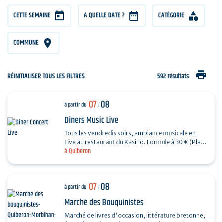
CETTE SEMAINE
A QUELLE DATE ?
CATÉGORIE
COMMUNE
print
RÉINITIALISER TOUS LES FILTRES
592 résultats
07
08
à partir du
/
Dîners Music Live
Tous les vendredis soirs, ambiance musicale en
Live au restaurant du Kasino. Formule à 30 € (Plat
à Quiberon
+ Dessert) + 7€ offerts en ticket de jeu.…
07
08
à partir du
/
Marché des Bouquinistes
Marché de livres d'occasion, littérature bretonne,