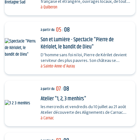
française et étrangère, ouvrages locaux, de toutes
à Quiberon
les périodes et toutes les collections...
05
08
à partir du
/
Son et Lumière - Spectacle "Pierre de
Kériolet, le bandit de Dieu"
D'homme sans foi ni loi, Pierre de Kérilet devient
serviteur des plus pauvres. Son château se
à Sainte-Anne-d'Auray
transforme en refuge, sa vie en offrande.
Ordonné…
07
08
à partir du
/
Atelier "1, 2, 3 menhirs"
les mercredis et vendredis du 10 juillet au 21 août
Atelier découverte des Alignements de Carnac
à Carnac
destiné aux enfants de 4 à 6 ans en compagnie
de…