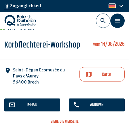
Skip
keyboard_arrow_down
accessibility_new
Zugänglichkeit
de
to
main
content
Korbflechterei-Workshop
14/08/2026
Vom
Saint-Dégan Ecomusée du
Karte
Pays d'Auray
56400 Brech
E-MAIL
ANRUFEN
SIEHE DIE WEBSEITE