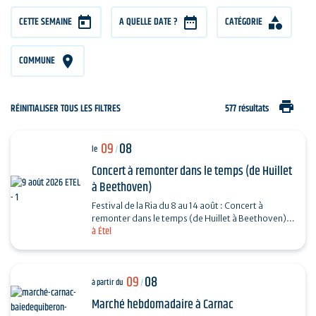
CETTE SEMAINE
A QUELLE DATE ?
CATÉGORIE
COMMUNE
print
RÉINITIALISER TOUS LES FILTRES
577 résultats
09
08
le
/
Concert à remonter dans le temps (de Huillet
à Beethoven)
Festival de la Ria du 8 au 14 août : Concert à
remonter dans le temps (de Huillet à Beethoven)
à Étel
Réservation : www.amicorde.org
09
08
à partir du
/
Marché hebdomadaire à Carnac