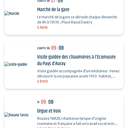
27
09
à partir du
/
Marché de la gare
Le marché de la gare se déroule chaque dimanche
de 8h à 13h30 , Place Raoul Dautry
à Auray
09
08
à partir du
/
Visite guidée des chaumières à l’Ecomusée
du Pays d’Auray
Visite guidée accompagnée d’un médiateur. Venez
découvrir la vie paysanne avant 1950 : habitat,
à Brech
agriculture, paysage, savoir-faire… et enrichir…
09
08
le
/
Orgue et Voix
Rozana TARZIU chanteuse lyrique d’origine
roumaine et française a fait un travail vocal avec