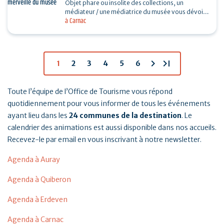
Objet phare ou insolite des collections, un
médiateur / une médiatrice du musée vous dévoile
à Carnac
son histoire. Sans réservation. Durée 30…
chevron_right
last_page
1
2
3
4
5
6
Toute l’équipe de l’Office de Tourisme vous répond
quotidiennement pour vous informer de tous les événements
ayant lieu dans les
24 communes de la destination
. Le
calendrier des animations est aussi disponible dans nos accueils.
Recevez-le par email en vous inscrivant à notre newsletter.
Agenda à Auray
Agenda à Quiberon
Agenda à Erdeven
Agenda à Carnac