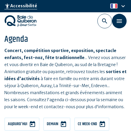
Aller
keyboard_arrow_down
accessibility_new
Accessibilité
fr
au
contenu
principal
Agenda
Concert, compétition sportive, exposition, spectacle
enfants, fest-noz, fête traditionnelle
... Venez vous amuser
et vous divertir en Baie de Quiberon, au sud de la Bretagne !
Animation gratuite ou payante, retrouvez toutes les
sorties et
idées d'activités
à faire en famille ou entre amis durant votre
séjour à Quiberon, Auray, La Trinité-sur-Mer, Erdeven...
Nombreuses manifestations et grands événements animent
les saisons. Consultez l'agenda ci-dessous pour la semaine ou
pour le week-end et contactez-nous pour plus d'informations.
AUJOURD'HUI
DEMAIN
CE WEEK-END