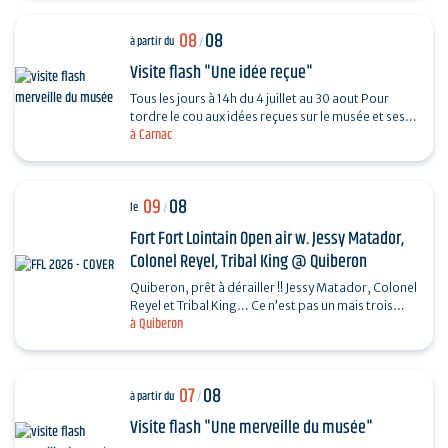
08
08
à partir du
/
Visite flash "Une idée reçue"
Tous les jours à 14h du 4 juillet au 30 aout Pour
tordre le cou aux idées reçues sur le musée et ses
à Carnac
collections, piochez au hasard une question et…
09
08
le
/
Fort Fort Lointain Open air w. Jessy Matador,
Colonel Reyel, Tribal King @ Quiberon
Quiberon, prêt à dérailler !! Jessy Matador, Colonel
Reyel et Tribal King… Ce n’est pas un mais trois
à Quiberon
artistes que nous invitons le dimanche 9…
07
08
à partir du
/
Visite flash "Une merveille du musée"