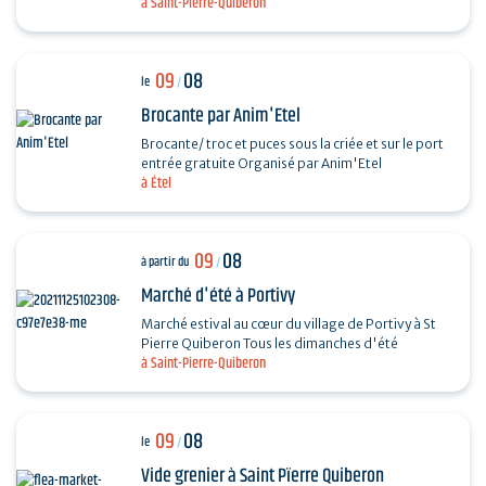
à Saint-Pierre-Quiberon
divers chanteurs lyriques : Octavian Naghiu,
Vladimir…
09
08
le
/
Brocante par Anim'Etel
Brocante/ troc et puces sous la criée et sur le port
entrée gratuite Organisé par Anim'Etel
à Étel
09
08
à partir du
/
Marché d'été à Portivy
Marché estival au cœur du village de Portivy à St
Pierre Quiberon Tous les dimanches d'été
à Saint-Pierre-Quiberon
09
08
le
/
Vide grenier à Saint Pïerre Quiberon