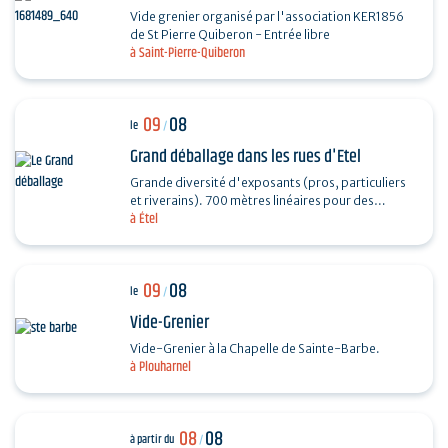
Vide grenier organisé par l'association KER1856
de St Pierre Quiberon - Entrée libre
à Saint-Pierre-Quiberon
09
08
le
/
Grand déballage dans les rues d'Etel
Grande diversité d'exposants (pros, particuliers
et riverains). 700 mètres linéaires pour des
à Étel
exposants particuliers, professionnels et…
09
08
le
/
Vide-Grenier
Vide-Grenier à la Chapelle de Sainte-Barbe.
à Plouharnel
08
08
à partir du
/