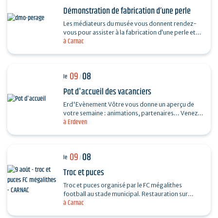
Démonstration de fabrication d’une perle
Les médiateurs du musée vous donnent rendez-
vous pour assister à la fabrication d’une perle et
à Carnac
vous dévoiler les techniques ingénieuses…
09
08
le
/
Pot d'accueil des vacanciers
Erd'Evènement Vôtre vous donne un aperçu de
votre semaine : animations, partenaires... Venez
à Erdeven
faire le plein de bons plans ! Ils vous feront
découvrir…
09
08
le
/
Troc et puces
Troc et puces organisé par le FC mégalithes
football au stade municipal. Restauration sur
à Carnac
place, entrée 1€, gratuite pour les moins de 16…