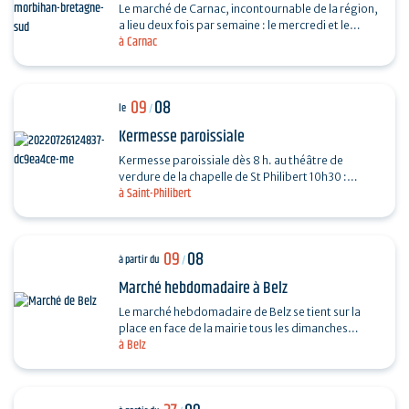
Le marché de Carnac, incontournable de la région,
a lieu deux fois par semaine : le mercredi et le
à Carnac
dimanche, de 7h30 à13h, au parking de Saint-
Fiacre…
09
08
le
/
Kermesse paroissiale
Kermesse paroissiale dès 8 h. au théâtre de
verdure de la chapelle de St Philibert 10h30 :
à Saint-Philibert
messe en plein air
09
08
à partir du
/
Marché hebdomadaire à Belz
Le marché hebdomadaire de Belz se tient sur la
place en face de la mairie tous les dimanches
à Belz
matins, de 9h à 13h. Fromage, poulet, huitres,
légumes...