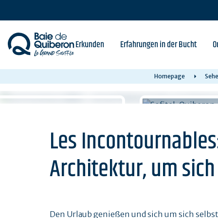
Skip
to
main
content
Erkunden
Erfahrungen in der Bucht
O
Homepage
Sehe
Les Incontournables
Architektur, um sich 
Den Urlaub genießen und sich um sich selb