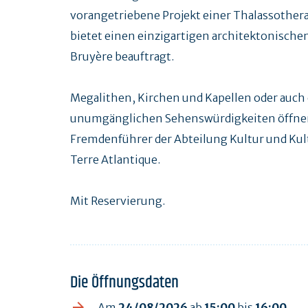
vorangetriebene Projekt einer Thalassothera
bietet einen einzigartigen architektonische
Bruyère beauftragt.
Megalithen, Kirchen und Kapellen oder auch e
unumgänglichen Sehenswürdigkeiten öffnen 
Fremdenführer der Abteilung Kultur und Kult
Terre Atlantique.
Mit Reservierung.
Die Öffnungsdaten
Am
24/08/2026
ab
15:00
bis
16:00