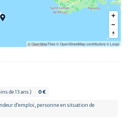
© OpenMapTiles
© OpenStreetMap contributors
© Loopi
ins de 13 ans )
0 €
andeur d’emploi, personne en situation de