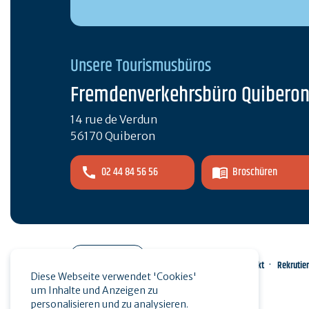
Unsere Tourismusbüros
Fremdenverkehrsbüro Quibero
14 rue de Verdun
56170 Quiberon
02 44 84 56 56
Broschüren
Pro-Bereich
Kontakt
Rekrutie
Diese Webseite verwendet 'Cookies'
um Inhalte und Anzeigen zu
Presse
personalisieren und zu analysieren.