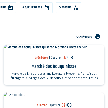
MAINE
A QUELLE DATE ?
CATÉGORIE
print
592 résultats
07
08
à Quiberon
à partir du
/
Marché des Bouquinistes
Marché de livres d'occasion, littérature bretonne, française et
étrangère, ouvrages locaux, de toutes les périodes et toutes les
collections...
07
08
à Carnac
à partir du
/