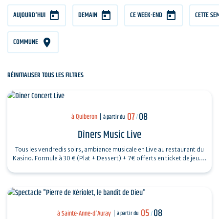
AUJOURD'HUI
DEMAIN
CE WEEK-END
CETTE SE
COMMUNE
RÉINITIALISER TOUS LES FILTRES
07
08
à Quiberon
à partir du
/
Dîners Music Live
Tous les vendredis soirs, ambiance musicale en Live au restaurant du
Kasino. Formule à 30 € (Plat + Dessert) + 7€ offerts en ticket de jeu.…
05
08
à Sainte-Anne-d'Auray
à partir du
/