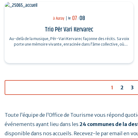
07
08
à Auray
le
/
Trio Pêr Vari Kervarec
Au-delà de la musique, Pêr-Vari Kervarec façonne des récits. Sa voix
porte une mémoire vivante, enracinée dans l’âme collective, où
chaque mot…
1
2
3
Toute l’équipe de l’Office de Tourisme vous répond quo
événements ayant lieu dans les
24 communes de la des
disponible dans nos accueils. Recevez-le par email en vo