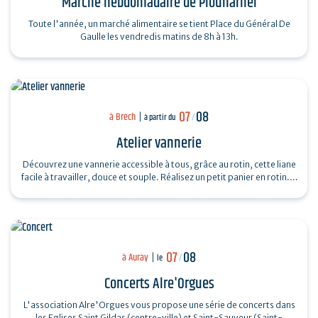
Marché hebdomadaire de Plouharnel
Toute l'année, un marché alimentaire se tient Place du Général De
Gaulle les vendredis matins de 8h à 13h.
07
08
à Brech
à partir du
/
Atelier vannerie
Découvrez une vannerie accessible à tous, grâce au rotin, cette liane
facile à travailler, douce et souple. Réalisez un petit panier en rotin.…
07
08
à Auray
le
/
Concerts Alre'Orgues
L'association Alre'Orgues vous propose une série de concerts dans
les Eglises Saint Gildas (centre-ville) et Saint-Sauveur (Saint-