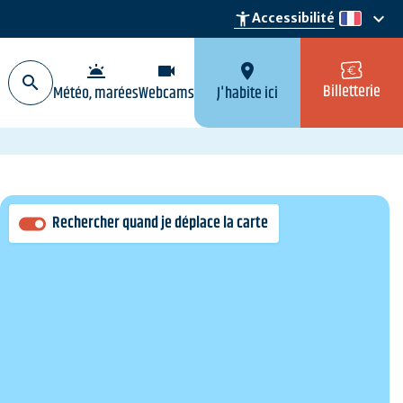
keyboard_arrow_down
accessibility_new
Accessibilité
fr
wb_twilight
videocam
location_on
Billetterie
Météo, marées
Webcams
J'habite ici
Rechercher quand je déplace la carte