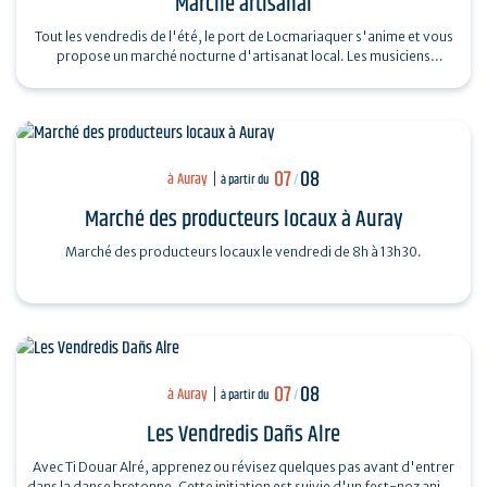
Marché artisanal
Tout les vendredis de l'été, le port de Locmariaquer s'anime et vous
propose un marché nocturne d'artisanat local. Les musiciens
souhaitant venir…
07
08
à Auray
à partir du
/
Marché des producteurs locaux à Auray
Marché des producteurs locaux le vendredi de 8h à 13h30.
07
08
à Auray
à partir du
/
Les Vendredis Dañs Alre
Avec Ti Douar Alré, apprenez ou révisez quelques pas avant d'entrer
dans la danse bretonne. Cette initiation est suivie d'un fest-noz animé