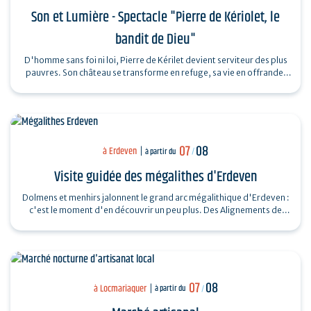
Son et Lumière - Spectacle "Pierre de Kériolet, le
bandit de Dieu"
D'homme sans foi ni loi, Pierre de Kérilet devient serviteur des plus
pauvres. Son château se transforme en refuge, sa vie en offrande.
Ordonné…
07
08
à Erdeven
à partir du
/
Visite guidée des mégalithes d'Erdeven
Dolmens et menhirs jalonnent le grand arc mégalithique d'Erdeven :
c'est le moment d'en découvrir un peu plus. Des Alignements de
Kerzerho au Dolmen de…
07
08
à Locmariaquer
à partir du
/