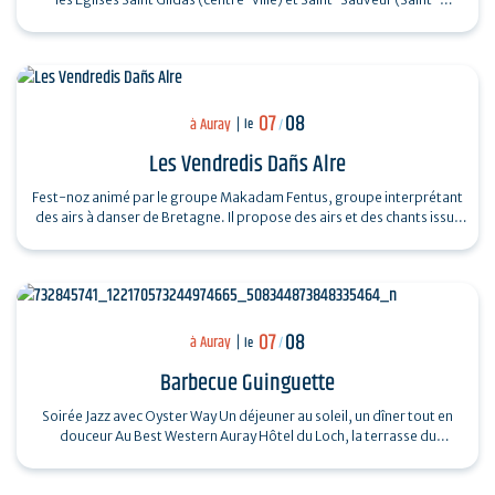
Goustan) Trio Pêr…
07
08
à Auray
le
/
Les Vendredis Dañs Alre
Fest-noz animé par le groupe Makadam Fentus, groupe interprétant
des airs à danser de Bretagne. Il propose des airs et des chants issus
de la tradition…
07
08
à Auray
le
/
Barbecue Guinguette
Soirée Jazz avec Oyster Way Un déjeuner au soleil, un dîner tout en
douceur Au Best Western Auray Hôtel du Loch, la terrasse du
restaurant La Sterne…