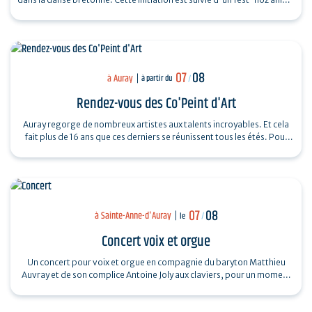
par un…
07
08
à Auray
à partir du
/
Rendez-vous des Co'Peint d'Art
Auray regorge de nombreux artistes aux talents incroyables. Et cela
fait plus de 16 ans que ces derniers se réunissent tous les étés. Pour
découvrir…
07
08
à Sainte-Anne-d'Auray
le
/
Concert voix et orgue
Un concert pour voix et orgue en compagnie du baryton Matthieu
Auvray et de son complice Antoine Joly aux claviers, pour un moment
suspendu au cœur de…