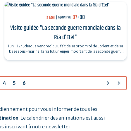
07
08
à Étel
à partir du
/
Visite guidée "La seconde guerre mondiale dans la
Ria d'Etel"
10h - 12h, chaque vendredi : Du fait de sa proximité de Lorient et de sa
base sous-marine, la ria fut un enjeu important de la seconde guerre
mondiale.…
chevron_right
last_page
4
5
6
tidiennement pour vous informer de tous les
tination
. Le calendrier des animations est aussi
us inscrivant à notre newsletter.