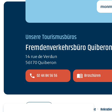
monmai
Unsere Tourismusbüros
Fremdenverkehrsbüro Quibero
14 rue de Verdun
56170 Quiberon
02 44 84 56 56
Broschüren
Pro-Bereich
Kontakt
Rekrutie