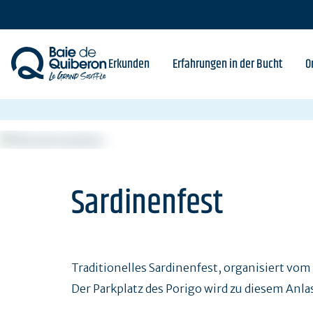
Skip
to
main
content
Erkunden
Erfahrungen in der Bucht
O
Sardinenfest
Traditionelles Sardinenfest, organisiert vom
Der Parkplatz des Porigo wird zu diesem Anla