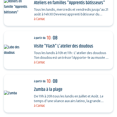
Ateliers en familles "Apprentis bâtisseurs"
Tous les lundis, mercredis et vendredis jusqu'au 21
août à 14h30 Devenez apprenti bâtisseur du
à Carnac
Néolithique pour percer les secrets de
construction…
10
08
à partir du
/
Visite "Flash" L'atelier des doudous
Tous les lundis à 10h et 11h : L'atelier des doudous
Ton doudou est un trésor ! Apporte-le au musée et
à Carnac
étudie-le comme un objet de collection. À…
10
08
à partir du
/
Zumba à la plage
De 19h à 20h tous les lundis en Juillet et Août. Le
temps d'une séance aux airs latino, la grande
à Carnac
plage se transforme en dancefloor avec Francine
aux…