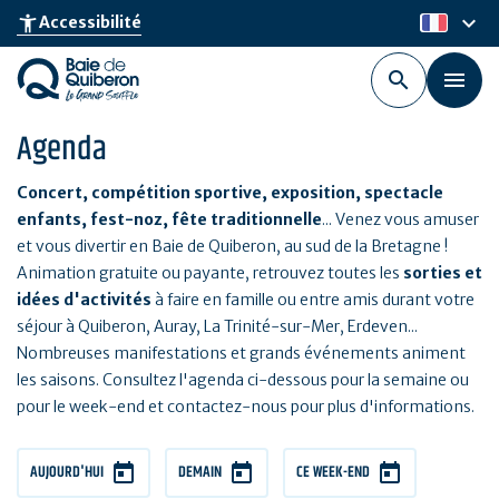
Aller
keyboard_arrow_down
accessibility_new
Accessibilité
fr
au
contenu
principal
Agenda
Concert, compétition sportive, exposition, spectacle
enfants, fest-noz, fête traditionnelle
... Venez vous amuser
et vous divertir en Baie de Quiberon, au sud de la Bretagne !
Animation gratuite ou payante, retrouvez toutes les
sorties et
idées d'activités
à faire en famille ou entre amis durant votre
séjour à Quiberon, Auray, La Trinité-sur-Mer, Erdeven...
Nombreuses manifestations et grands événements animent
les saisons. Consultez l'agenda ci-dessous pour la semaine ou
pour le week-end et contactez-nous pour plus d'informations.
AUJOURD'HUI
DEMAIN
CE WEEK-END