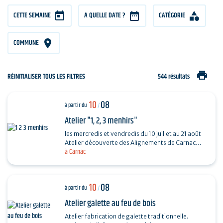
CETTE SEMAINE
A QUELLE DATE ?
CATÉGORIE
COMMUNE
print
RÉINITIALISER TOUS LES FILTRES
544 résultats
10
08
à partir du
/
Atelier "1, 2, 3 menhirs"
les mercredis et vendredis du 10 juillet au 21 août
Atelier découverte des Alignements de Carnac
à Carnac
destiné aux enfants de 4 à 6 ans en compagnie
de…
10
08
à partir du
/
Atelier galette au feu de bois
Atelier fabrication de galette traditionnelle.