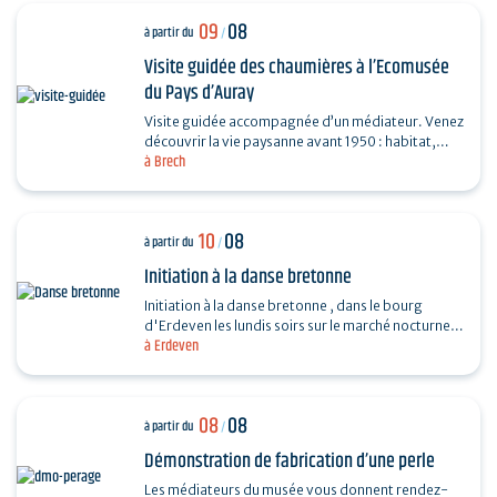
09
08
à partir du
/
Visite guidée des chaumières à l’Ecomusée
du Pays d’Auray
Visite guidée accompagnée d’un médiateur. Venez
découvrir la vie paysanne avant 1950 : habitat,
à Brech
agriculture, paysage, savoir-faire… et enrichir…
10
08
à partir du
/
Initiation à la danse bretonne
Initiation à la danse bretonne , dans le bourg
d'Erdeven les lundis soirs sur le marché nocturne.
à Erdeven
Gratuit. En cas de forte chaleur, l'initiation se…
08
08
à partir du
/
Démonstration de fabrication d’une perle
Les médiateurs du musée vous donnent rendez-