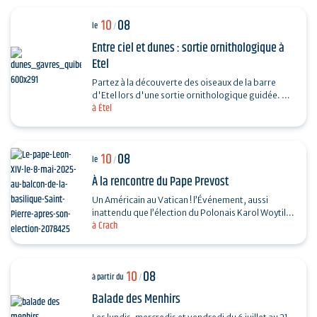
10
08
le
/
Entre ciel et dunes : sortie ornithologique à
Etel
Partez à la découverte des oiseaux de la barre
d'Etel lors d'une sortie ornithologique guidée. Un
à Étel
rendez-vous privilégié entre océan, dunes et…
10
08
le
/
À la rencontre du Pape Prevost
Un Américain au Vatican ! l’Événement, aussi
inattendu que l’élection du Polonais Karol Woytila
à Crach
en son temps, donne à l’Église un Pape…
10
08
à partir du
/
Balade des Menhirs