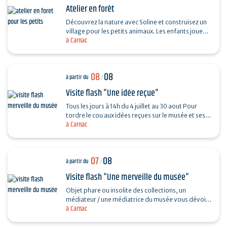
Atelier en forêt
Découvrez la nature avec Soline et construisez un
village pour les petits animaux. Les enfants jouent
à Carnac
et participent à diverses activités au cœur de…
08
08
à partir du
/
Visite flash "Une idée reçue"
Tous les jours à 14h du 4 juillet au 30 aout Pour
tordre le cou aux idées reçues sur le musée et ses
à Carnac
collections, piochez au hasard une question et…
07
08
à partir du
/
Visite flash "Une merveille du musée"
Objet phare ou insolite des collections, un
médiateur / une médiatrice du musée vous dévoile
à Carnac
son histoire. Sans réservation. Durée 30…