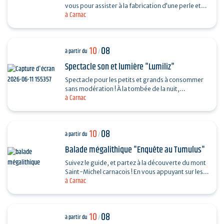
vous pour assister à la fabrication d’une perle et
à Carnac
vous dévoiler les techniques ingénieuses…
10
08
à partir du
/
Spectacle son et lumière "Lumiliz"
Spectacle pour les petits et grands à consommer
sans modération ! À la tombée de la nuit,
à Carnac
découvrez un spectacle de projections
monumentales sur le…
10
08
à partir du
/
Balade mégalithique "Enquête au Tumulus"
Suivez le guide, et partez à la découverte du mont
Saint-Michel carnacois ! En vous appuyant sur les
à Carnac
découvertes archéologiques et vos observations,
…
10
08
à partir du
/