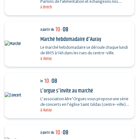
Parlons de l’alimentation et échangeons nos
à Brech
recettes autour de la galette. Fabrication, cuisson
au feu…
10
08
à partir du
/
Marché hebdomadaire d'Auray
Le marché hebdomadaire se déroule chaque lundi
de 8h15 à 14h dans les rues du centre-ville.
à Auray
10
08
le
/
L'orgue s'invite au marché
L'association Alre'Orgues vous propose une série
de concerts en l'église Saint Gildas (centre-ville).
à Auray
Récital d'orgue - Roland Guyomach Sans…
10
08
à partir du
/