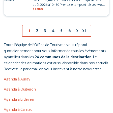
Les lundis, mercredis et vendredi du 6 juillet au 21
août 2026 à 10h30 Prenez le temps et laissez-vous
à Carnac
guider pour une balade le long des…
chevron_right
last_page
1
2
3
4
5
6
Toute l’équipe de l’Office de Tourisme vous répond
quotidiennement pour vous informer de tous les événements
ayant lieu dans les
24 communes de la destination
. Le
calendrier des animations est aussi disponible dans nos accueils.
Recevez-le par email en vous inscrivant à notre newsletter.
Agenda à Auray
Agenda à Quiberon
Agenda à Erdeven
Agenda à Carnac