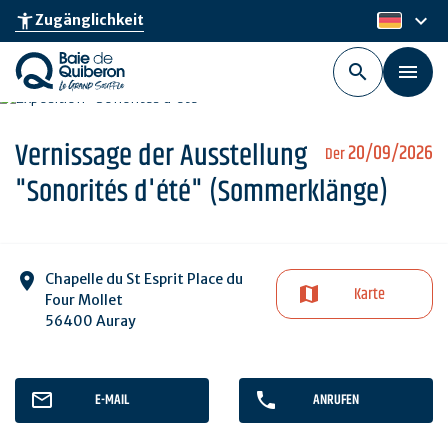
Skip
keyboard_arrow_down
accessibility_new
Zugänglichkeit
de
to
main
content
Vernissage der Ausstellung
20/09/2026
Der
"Sonorités d'été" (Sommerklänge)
Chapelle du St Esprit Place du
Karte
Four Mollet
56400 Auray
E-MAIL
ANRUFEN