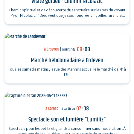
Visite guidée - Chemin Nicolazic
Chemin spirituel et de découverte du sanctuaire sur les pas du voyant
Yvon Nicolazic. "Dieu veut que je sois honorée ici", telles furent les
paroles de…
08
08
à Erdeven
à partir du
/
Marché hebdomadaire à Erdeven
Tous les samedis matins, la rue des Menhirs accueille le marché de 7h à
13h.
07
08
à Carnac
à partir du
/
Spectacle son et lumière "Lumiliz"
Spectacle pour les petits et grands à consommer sans modération ! À
la tombée de la nuit, découvrez un spectacle de projections