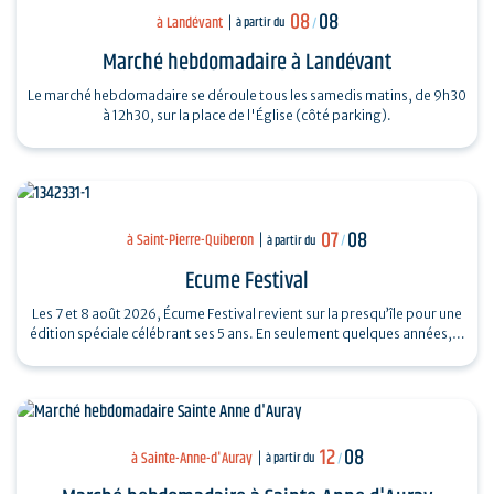
08
08
à Landévant
à partir du
/
Marché hebdomadaire à Landévant
Le marché hebdomadaire se déroule tous les samedis matins, de 9h30
à 12h30, sur la place de l'Église (côté parking).
07
08
à Saint-Pierre-Quiberon
à partir du
/
Ecume Festival
Les 7 et 8 août 2026, Écume Festival revient sur la presqu’île pour une
édition spéciale célébrant ses 5 ans. En seulement quelques années,…
12
08
à Sainte-Anne-d'Auray
à partir du
/