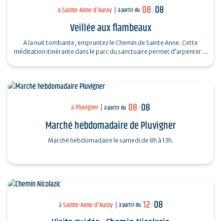
08
08
à Sainte-Anne-d'Auray
à partir du
/
Veillée aux flambeaux
A la nuit tombante, empruntez le Chemin de Sainte Anne. Cette
méditation itinérante dans le parc du sanctuaire permet d’arpenter la
vie et le message…
08
08
à Pluvigner
à partir du
/
Marché hebdomadaire de Pluvigner
Marché hebdomadaire le samedi de 8h à 13h.
12
08
à Sainte-Anne-d'Auray
à partir du
/