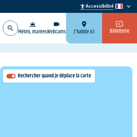
keyboard_arrow_down
accessibility_new
Accessibilité
fr
wb_twilight
videocam
location_on
Billetterie
Météo, marées
Webcams
J'habite ici
Rechercher quand je déplace la carte