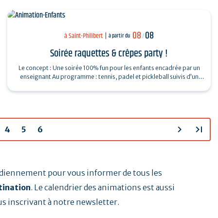
08
08
à Saint-Philibert
à partir du
/
Soirée raquettes & crêpes party !
Le concept : Une soirée 100% fun pour les enfants encadrée par un
enseignant Au programme : tennis, padel et pickleball suivis d’un
Breizh picnic :…
chevron_right
last_page
4
5
6
tidiennement pour vous informer de tous les
tination
. Le calendrier des animations est aussi
us inscrivant à notre newsletter.