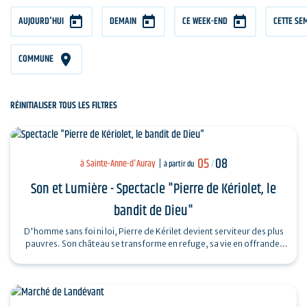
AUJOURD'HUI
DEMAIN
CE WEEK-END
CETTE SE
COMMUNE
RÉINITIALISER TOUS LES FILTRES
05
08
à Sainte-Anne-d'Auray
à partir du
/
Son et Lumière - Spectacle "Pierre de Kériolet, le
bandit de Dieu"
D'homme sans foi ni loi, Pierre de Kérilet devient serviteur des plus
pauvres. Son château se transforme en refuge, sa vie en offrande.
Ordonné…