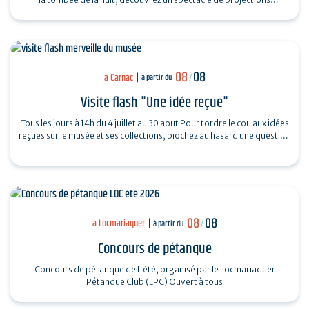
monumentales sur le…
08
08
à Carnac
à partir du
/
Visite flash "Une idée reçue"
Tous les jours à 14h du 4 juillet au 30 aout Pour tordre le cou aux idées
reçues sur le musée et ses collections, piochez au hasard une question
et…
08
08
à Locmariaquer
à partir du
/
Concours de pétanque
Concours de pétanque de l'été, organisé par le Locmariaquer
Pétanque Club (LPC) Ouvert à tous