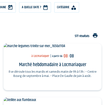
MAINE
A QUELLE DATE ?
CATÉGORIE
print
577 résultats
08
08
à Locmariaquer
à partir du
/
Marché hebdomadaire à Locmariaquer
Il se déroule tous les mardis et samedis matin de 9h à 13h : - Centre
Bourg de septembre à mai. - Place De Gaulle de juin à août.