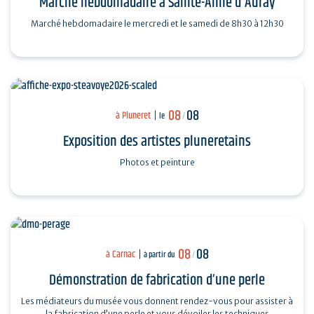
Marché hebdomadaire à Sainte-Anne d'Auray
Marché hebdomadaire le mercredi et le samedi de 8h30 à 12h30
08
08
à Pluneret
le
/
Exposition des artistes pluneretains
Photos et peinture
08
08
à Carnac
à partir du
/
Démonstration de fabrication d’une perle
Les médiateurs du musée vous donnent rendez-vous pour assister à
la fabrication d’une perle et vous dévoiler les techniques