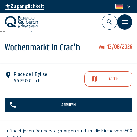
Skip
keyboard_arrow_down
accessibility_new
Zugänglichkeit
de
to
main
content
Wochenmarkt in Crac'h
13/08/2026
Vom
Place de l'Eglise
Karte
56950 Crach
ANRUFEN
Er findet jeden Donnerstagmorgen rund um die Kirche von 9:00