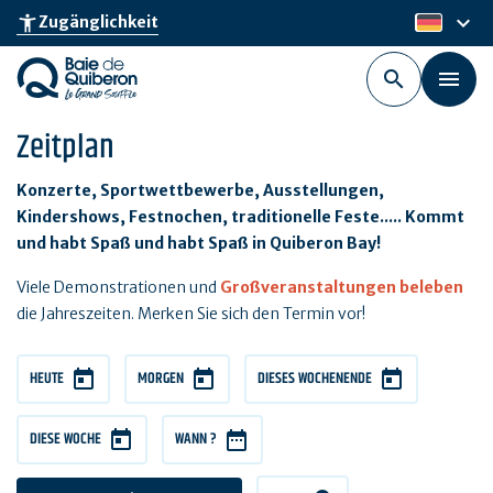
Skip
keyboard_arrow_down
accessibility_new
Zugänglichkeit
de
to
main
content
Zeitplan
Konzerte, Sportwettbewerbe, Ausstellungen,
Kindershows, Festnochen, traditionelle Feste..... Kommt
und habt Spaß und habt Spaß in Quiberon Bay!
Viele Demonstrationen und
Großveranstaltungen beleben
die Jahreszeiten. Merken Sie sich den Termin vor!
HEUTE
MORGEN
DIESES WOCHENENDE
DIESE WOCHE
WANN ?