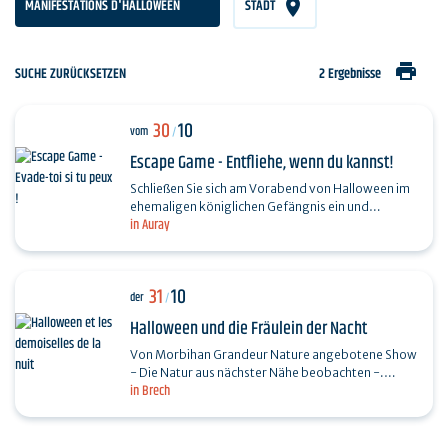
MANIFESTATIONS D'HALLOWEEN
STADT
print
SUCHE ZURÜCKSETZEN
2 Ergebnisse
30
10
vom
/
Escape Game - Entfliehe, wenn du kannst!
Schließen Sie sich am Vorabend von Halloween im
ehemaligen königlichen Gefängnis ein und
in Auray
durchsuchen Sie die Dokumente, um die Rätsel
zu…
31
10
der
/
Halloween und die Fräulein der Nacht
Von Morbihan Grandeur Nature angebotene Show
- Die Natur aus nächster Nähe beobachten -.
in Brech
Erleben Sie zu Halloween einen einzigartigen
Moment, in dem…