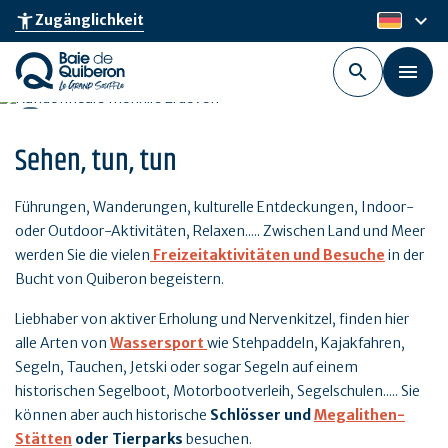
Skip
keyboard_arrow_down
accessibility_new
Zugänglichkeit
de
to
main
content
Sehen, tun, tun
Führungen, Wanderungen, kulturelle Entdeckungen, Indoor-
oder Outdoor-Aktivitäten, Relaxen..... Zwischen Land und Meer
werden Sie die vielen
Freizeitaktivitäten und Besuche
in der
Bucht von Quiberon begeistern.
Liebhaber von aktiver Erholung und Nervenkitzel, finden hier
alle Arten von
Wassersport
wie Stehpaddeln, Kajakfahren,
Segeln, Tauchen, Jetski oder sogar Segeln auf einem
historischen Segelboot, Motorbootverleih, Segelschulen..... Sie
können aber auch historische
Schlösser und
Megalithen-
Stätten
oder Tierparks
besuchen.