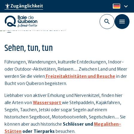
Skip
keyboard_arrow_down
accessibility_new
Zugänglichkeit
de
to
main
content
Sehen, tun, tun
Führungen, Wanderungen, kulturelle Entdeckungen, Indoor-
oder Outdoor-Aktivitäten, Relaxen..... Zwischen Land und Meer
werden Sie die vielen
Freizeitaktivitäten und Besuche
in der
Bucht von Quiberon begeistern.
Liebhaber von aktiver Erholung und Nervenkitzel, finden hier
alle Arten von
Wassersport
wie Stehpaddeln, Kajakfahren,
Segeln, Tauchen, Jetski oder sogar Segeln auf einem
historischen Segelboot, Motorbootverleih, Segelschulen..... Sie
können aber auch historische
Schlösser und
Megalithen-
Stätten
oder Tierparks
besuchen.