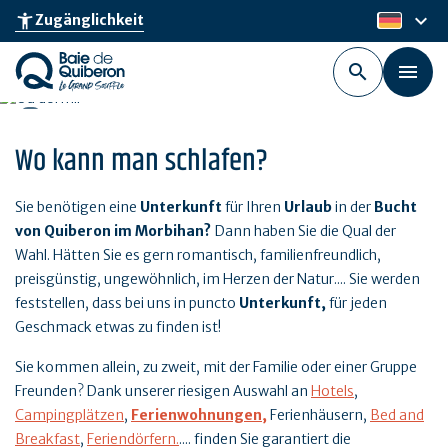
Skip
keyboard_arrow_down
accessibility_new
Zugänglichkeit
de
to
main
content
Wo kann man schlafen?
Sie benötigen eine
Unterkunft
für Ihren
Urlaub
in der
Bucht
von Quiberon im Morbihan?
Dann haben Sie die Qual der
Wahl. Hätten Sie es gern romantisch, familienfreundlich,
preisgünstig, ungewöhnlich, im Herzen der Natur.... Sie werden
feststellen, dass bei uns in puncto
Unterkunft,
für jeden
Geschmack etwas zu finden ist!
Sie kommen allein, zu zweit, mit der Familie oder einer Gruppe
Freunden? Dank unserer riesigen Auswahl an
Hotels
,
Campingplätzen
,
Ferienwohnungen,
Ferienhäusern,
Bed and
Breakfast
,
Feriendörfern
.
.... finden Sie garantiert die