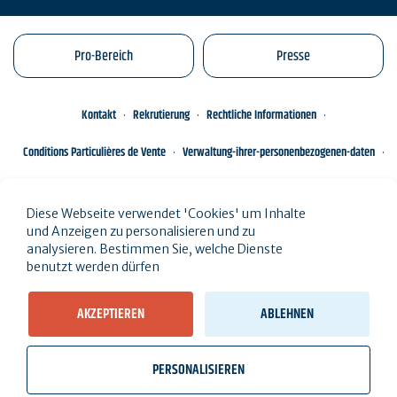
Pro-Bereich
Presse
Kontakt
Rekrutierung
Rechtliche Informationen
Conditions Particulières de Vente
Verwaltung-ihrer-personenbezogenen-daten
Engagements éco-responsables
Sitemap des Standorts
Diese Webseite verwendet 'Cookies' um Inhalte
und Anzeigen zu personalisieren und zu
analysieren. Bestimmen Sie, welche Dienste
benutzt werden dürfen
AKZEPTIEREN
ABLEHNEN
PERSONALISIEREN
wb_twilight
videocam
location_on