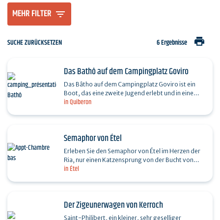
MEHR FILTER
print
SUCHE ZURÜCKSETZEN
6 Ergebnisse
Das Bathô auf dem Campingplatz Goviro
Das Bâtho auf dem Campingplatz Goviro ist ein
Boot, das eine zweite Jugend erlebt und in eine
in Quiberon
ungewöhnliche Unterkunft umgewandelt wurde.
Es bietet…
Semaphor von Étel
Erleben Sie den Semaphor von Étel im Herzen der
Ria, nur einen Katzensprung von der Bucht von
in Étel
Quiberon in der Südbretagne entfernt!Buchen Sie
Ihre…
Der Zigeunerwagen von Kerroch
Saint-Philibert, ein kleiner, sehr geselliger