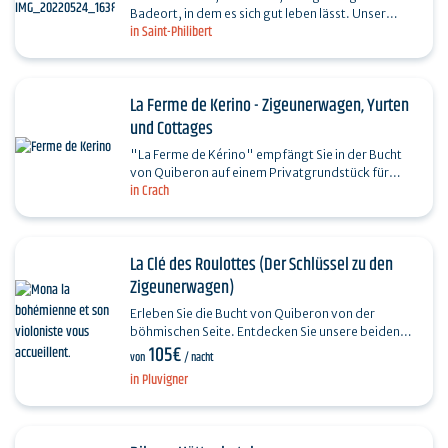
Badeort, in dem es sich gut leben lässt. Unser
in Saint-Philibert
Zigeunerwagen, der in einem Obstgarten in einem
kleinen…
La Ferme de Kerino - Zigeunerwagen, Yurten
und Cottages
"La Ferme de Kérino" empfängt Sie in der Bucht
von Quiberon auf einem Privatgrundstück für
in Crach
einen entspannenden Aufenthalt in ruhiger Lage,
mitten in…
La Clé des Roulottes (Der Schlüssel zu den
Zigeunerwagen)
Erleben Sie die Bucht von Quiberon von der
böhmischen Seite. Entdecken Sie unsere beiden
105€
Zigeunerwagen mit ihrem gemütlichen und
von
/ nacht
romantischen Charme,…
in Pluvigner