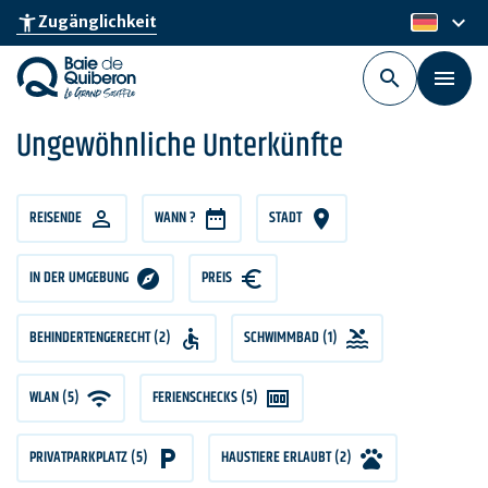
Skip
keyboard_arrow_down
accessibility_new
Zugänglichkeit
de
to
main
content
Ungewöhnliche Unterkünfte
REISENDE
REISENDE
WANN ?
STADT
IN DER UMGEBUNG
PREIS
PREIS
BEHINDERTENGERECHT (2)
SCHWIMMBAD (1)
WLAN (5)
FERIENSCHECKS (5)
PRIVATPARKPLATZ (5)
HAUSTIERE ERLAUBT (2)