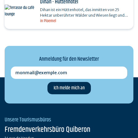
Dihan - Hüttenhotel
Dihan ist ein Hüttenhotel, das inmitten von 25
Hektar unberührter Wälder und Wiesen liegt und
in Ploemel
Ihnen ein einzigartiges Erlebnis für
ungewöhnliche…
Anmeldung für den Newsletter
monmail@exemple.com
Unsere Tourismusbüros
Fremdenverkehrsbüro Quiberon