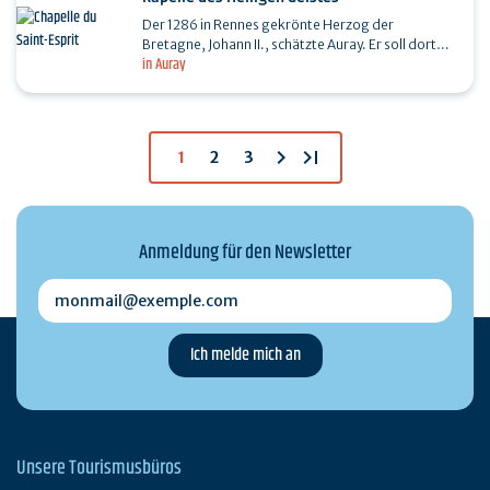
Der 1286 in Rennes gekrönte Herzog der
Bretagne, Johann II., schätzte Auray. Er soll dort
in Auray
eine Kapelle des Heiligen Grabes gegründet
haben. Sie befand…
chevron_right
last_page
1
2
3
Anmeldung für den Newsletter
monmail@exemple.com
Unsere Tourismusbüros