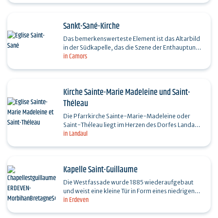
Sankt-Sané-Kirche
Das bemerkenswerteste Element ist das Altarbild
in der Südkapelle, das die Szene der Enthauptung
in Camors
Johannes des Täufers (Decollation) in einem
brutalen…
Kirche Sainte-Marie Madeleine und Saint-
Théleau
Die Pfarrkirche Sainte-Marie-Madeleine oder
Saint-Théleau liegt im Herzen des Dorfes Landaul
in Landaul
und stammt aus dem 15. Jahrhundert. Sie ist das
Ergebnis…
Kapelle Saint-Guillaume
Die Westfassade wurde 1885 wiederaufgebaut
und weist eine kleine Tür in Form eines niedrigen
in Erdeven
Bogens auf, die von einer kleinen Nische und einer
blinden…