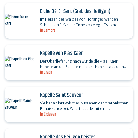
Eiche Bé-Er-Sant (Grab des Heiligen)
Im Herzen des Waldes von Floranges werden
Schuhe am Fuß einer Eiche abgelegt. Es handelt
in Camors
sich um einen Ort der Volksfrömmigkeit, der mit
dem Wandern…
Kapelle von Plas-Kaër
Der Überlieferung nach wurde die Plas-Kaër-
Kapelle an der Stelle einer alten Kapelle aus dem
in Crach
15. Jahrhundert errichtet. Jahrhundert im
neogotischen Stil…
Kapelle Saint-Sauveur
Sie behält ihr typisches Aussehen der bretonischen
Renaissance bei. Westfassade mit einer
in Erdeven
profilierten Rundbogentür, ursprünglicher
Glockenturm, der…
Kapelle des Heiligen Geistes