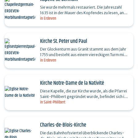
Sie wurde mehrmals restauriert. Die Jahreszahl
1635 ist in der Mauer des Kopfendes zu lesen, an
in Erdeven
das sich ein Altaraufsatz aus rechteckigen
Fächern…
Kirche St. Peter und Paul
Der Glockenturm aus Granit stammt aus dem Jahr
1755 und besteht aus einem viereckigen Turm mit
in Erdeven
einem achteckigen, in einer Laterne endenden Teil.
Das…
Kirche Notre-Dame de la Nativité
Diese Kapelle, die zur Kirche wurde, als die Pfarrei
Saint-Philibert gegründet wurde, befindet sich in
in Saint-Philibert
einer wunderschönen Umgebung. Sie wurde
mehrmals…
Charles-de-Blois-Kirche
Die das Bahnhofsviertel überblickende Charles-