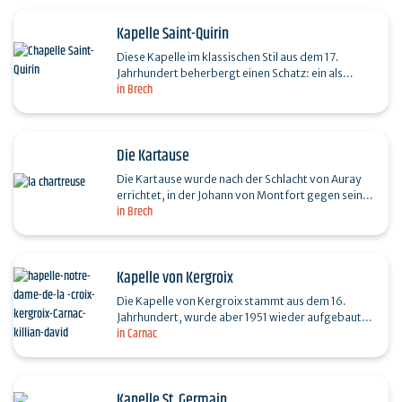
Kapelle Saint-Quirin
Diese Kapelle im klassischen Stil aus dem 17.
Jahrhundert beherbergt einen Schatz: ein als
in Brech
historisches Monument eingestuftes Altarbild aus
Tuffstein und…
Die Kartause
Die Kartause wurde nach der Schlacht von Auray
errichtet, in der Johann von Montfort gegen seinen
in Brech
Cousin und Rivalen Karl von Blois um das
Herzogtum der…
Kapelle von Kergroix
Die Kapelle von Kergroix stammt aus dem 16.
Jahrhundert, wurde aber 1951 wieder aufgebaut.
in Carnac
Die Vergebung von Notre Dame de la Croix findet
im September…
Kapelle St. Germain