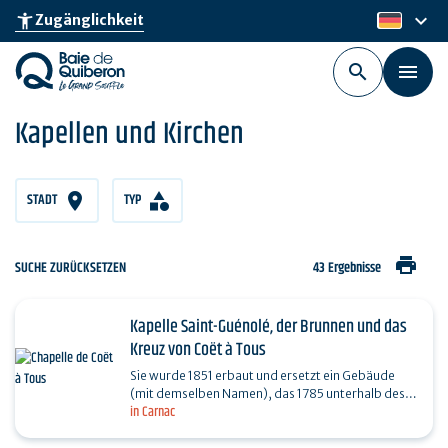
Skip
keyboard_arrow_down
accessibility_new
Zugänglichkeit
de
to
main
content
Kapellen und Kirchen
STADT
TYP
print
SUCHE ZURÜCKSETZEN
43 Ergebnisse
Kapelle Saint-Guénolé, der Brunnen und das
Kreuz von Coët à Tous
Sie wurde 1851 erbaut und ersetzt ein Gebäude
(mit demselben Namen), das 1785 unterhalb des
in Carnac
Hügels errichtet wurde (das Datum ist auf einem
Stein des…