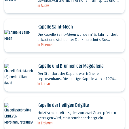
de-Blois-Kirche mit ihrer hohen Turmspitze und
in Auray
dem Dekor einer mittelalterlichen Festung ist ein
markantes…
Kapelle Saint-Méen
Die Kapelle Saint-Méen wurde im 16. Jahrhundert
erbaut und steht unter Denkmalschutz. Sie
in Ploemel
zeichnet sich durch die Anwesenheit einer
herrschaftlichen…
Kapelle und Brunnen der Magdalena
Der Standort der Kapelle war früher ein
Leprosenhaus. Die heutige Kapelle wurde 1976
in Carnac
wieder aufgebaut. Ein Bereitschaftsdienst wird im
Sommer von den…
Kapelle der Heiligen Brigitte
Holztisch des Altars, der von zwei Granitpfeilern
getragen wird, ein Kreuz beherbergt ein
in Erdeven
Flachrelief des heiligen Antlitzes. alte Statuen der
heiligen…