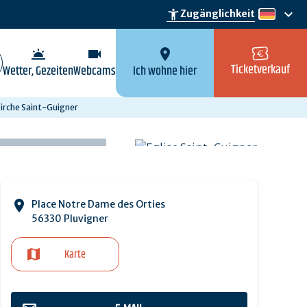
keyboard_arrow_down
accessibility_new
Zugänglichkeit
de
wb_twilight
videocam
location_on
Ticketverkauf
Wetter, Gezeiten
Webcams
Ich wohne hier
irche Saint-Guigner
Place Notre Dame des Orties
56330 Pluvigner
Karte