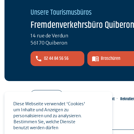
Unsere Tourismusbüros
Fremdenverkehrsbüro Quibero
14 rue de Verdun
56170 Quiberon
02 44 84 56 56
Broschüren
Pro-Bereich
Kontakt
Rekrutie
Diese Webseite verwendet 'Cookies'
um Inhalte und Anzeigen zu
Presse
personalisieren und zu analysieren.
Bestimmen Sie, welche Dienste
benutzt werden dürfen