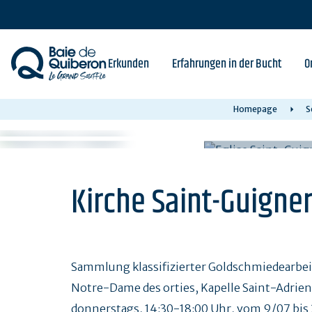
Skip
to
main
content
Erkunden
Erfahrungen in der Bucht
O
Homepage
S
Kirche Saint-Guigne
Sammlung klassifizierter Goldschmiedearbeit
Notre-Dame des orties, Kapelle Saint-Adri
donnerstags, 14:30-18:00 Uhr, vom 9/07 bis 