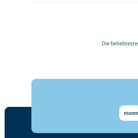
Die beliebtest
monmai