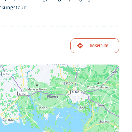
eckungstour
Reiseroute