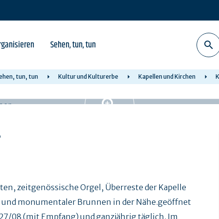
rganisieren
Sehen, tun, tun
ehen, tun, tun
Kultur und Kulturerbe
Kapellen und Kirchen
K
r
en, zeitgenössische Orgel, Überreste der Kapelle
en und monumentaler Brunnen in der Nähe.geöffnet
27/08 (mit Empfang) und ganzjährig täglich. Im