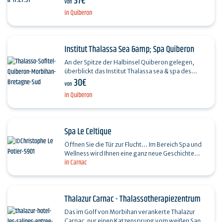
37€
von
und…
in Quiberon
Institut Thalassa Sea &amp; Spa Quiberon
An der Spitze der Halbinsel Quiberon gelegen,
überblickt das Institut Thalassa sea & spa des
30€
Sofitel Quiberon den Ozean. Unser über 5000 m²
von
großes…
in Quiberon
Spa Le Celtique
Öffnen Sie die Tür zur Flucht... Im Bereich Spa und
Wellness wird Ihnen eine ganz neue Geschichte
in Carnac
erzählt. Der über 650 m² große, ebenfalls
komplett…
Thalazur Carnac - Thalassotherapiezentrum
Das im Golf von Morbihan verankerte Thalazur
Carnac, nur einen Katzensprung vom weißen Sand