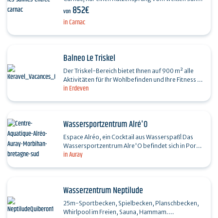
852€
entfernt, lädt Sie zu einer einzigartigen Auszeit in
von
einem…
in Carnac
Balneo Le Triskel
Der Triskel-Bereich bietet Ihnen auf 900 m² alle
Aktivitäten für Ihr Wohlbefinden und Ihre Fitness in
in Erdeven
einer freundlichen Atmosphäre das ganze Jahr…
Wassersportzentrum Alré'O
Espace Alréo, ein Cocktail aus Wasserspaß! Das
Wassersportzentrum Alre'O befindet sich in Porte
in Auray
Océane in Auray und verbindet Sport, Spiel und…
Wasserzentrum Neptilude
25m-Sportbecken, Spielbecken, Planschbecken,
Whirlpool im Freien, Sauna, Hammam.