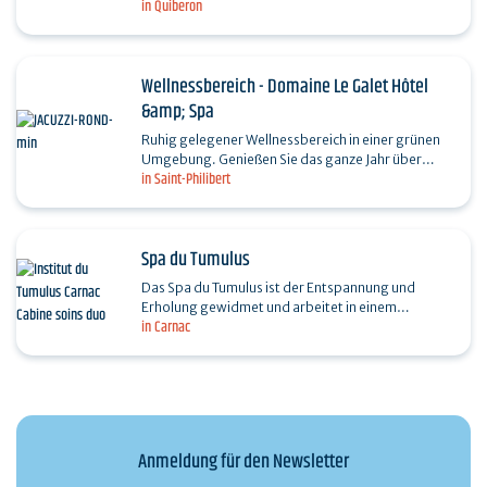
in Quiberon
Nachtaktionen dienstags und freitags von 19:30
bis 22:00…
Wellnessbereich - Domaine Le Galet Hôtel
&amp; Spa
Ruhig gelegener Wellnessbereich in einer grünen
Umgebung. Genießen Sie das ganze Jahr über
in Saint-Philibert
einen unvergesslichen Moment im Spa des Hotels
le Galet.…
Spa du Tumulus
Das Spa du Tumulus ist der Entspannung und
Erholung gewidmet und arbeitet in einem
in Carnac
einzigartigen Rahmen in Carnac mit den Marken
Guinot® und…
Anmeldung für den Newsletter