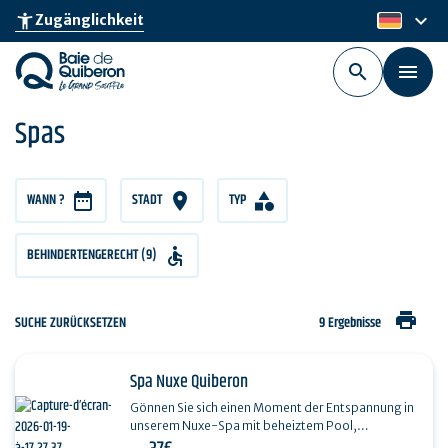
Skip
keyboard_arrow_down
accessibility_new
Zugänglichkeit
de
to
main
content
Spas
WANN ?
STADT
TYP
BEHINDERTENGERECHT (9)
print
SUCHE ZURÜCKSETZEN
9 Ergebnisse
Spa Nuxe Quiberon
Gönnen Sie sich einen Moment der Entspannung in
unserem Nuxe-Spa mit beheiztem Pool,
Hydromassagedüsen, Sauna, Hammam, Jacuzzi