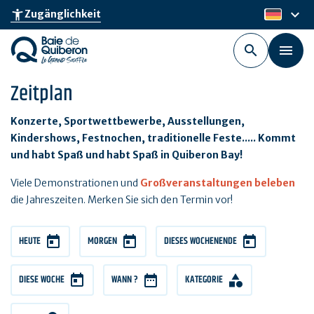
Skip
keyboard_arrow_down
accessibility_new
Zugänglichkeit
de
to
main
content
Zeitplan
Konzerte, Sportwettbewerbe, Ausstellungen,
Kindershows, Festnochen, traditionelle Feste..... Kommt
und habt Spaß und habt Spaß in Quiberon Bay!
Viele Demonstrationen und
Großveranstaltungen beleben
die Jahreszeiten. Merken Sie sich den Termin vor!
HEUTE
MORGEN
DIESES WOCHENENDE
DIESE WOCHE
WANN ?
KATEGORIE