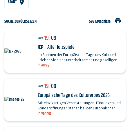
STADT
print
SUCHE ZURÜCKSETZEN
592 Ergebnisse
19
09
vom
/
JEP – Alte Holzspiele
Im Rahmen der Europäischen Tage des Kulturerbes
Erleben Sie einen unterhaltsamen und geselligen
in Auray
Moment mit alten Holzspielen, die früher sowohl
Kindern…
19
09
vom
/
Europäische Tage des Kulturerbes 2026
Mit einzigartigen Veranstaltungen, Führungen und
Sonderöffnungen stehen bei den Europäischen
in Vannes
Tagen des Kulturerbes 2026 die Themen
„Bewegung“,…