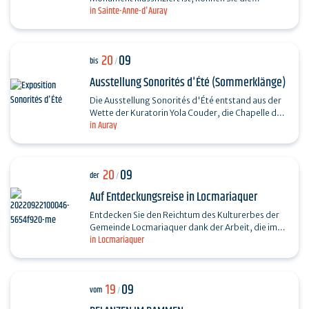
in Sainte-Anne-d'Auray
Geschichte des Heiligtums entdecken und seine
Sammlungen…
20
09
bis
/
Ausstellung Sonorités d'Été (Sommerklänge)
Die Ausstellung Sonorités d'Été entstand aus der
Wette der Kuratorin Yola Couder, die Chapelle du
in Auray
Saint-Esprit in ihrer Nacktheit zu enthüllen und
sie…
20
09
der
/
Auf Entdeckungsreise in Locmariaquer
Entdecken Sie den Reichtum des Kulturerbes der
Gemeinde Locmariaquer dank der Arbeit, die im
in Locmariaquer
Rahmen der partizipativen Inventarisierung des
baulichen…
19
09
vom
/