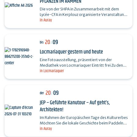
PFLANZEN IM RAMMEN
Die von der SHPA in Zusammenarbeit mit dem
Lycée-CFA in Kerplouz organisierte Veranstaltung
in Auray
„Plantes en Fête“ steht unter dem Motto
„Imkerei“.…
20
09
bis
/
Locmariaquer gestern und heute
Eine Fotoausstellung, präsentiert von der
Mediathek von Locmariaquer Eintritt frei Zu den
in Locmariaquer
Öffnungszeiten der Mediathek: Anfang Juli bis
Ende August,…
20
09
der
/
JEP – Geführte Kanutour – Auf geht’s,
Architekten!
Im Rahmen der Europäischen Tage des Kulturerbes
Möchten Sie die lokale Geschichte beim Paddeln
in Auray
entdecken? Vom Fluss in Auray aus haben Sie einen
ganz…