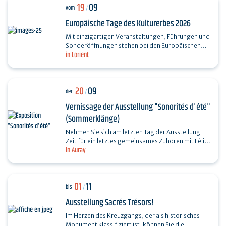
19
09
vom
/
Europäische Tage des Kulturerbes 2026
Mit einzigartigen Veranstaltungen, Führungen und
Sonderöffnungen stehen bei den Europäischen
in Lorient
Tagen des Kulturerbes 2026 die Themen
„Bewegung“,…
20
09
der
/
Vernissage der Ausstellung "Sonorités d'été"
(Sommerklänge)
Nehmen Sie sich am letzten Tag der Ausstellung
Zeit für ein letztes gemeinsames Zuhören mit Félix
in Auray
Blume und Yola Couder. Dieser gesellige Moment
wird…
01
11
bis
/
Ausstellung Sacrés Trésors!
Im Herzen des Kreuzgangs, der als historisches
Monument klassifiziert ist, können Sie die