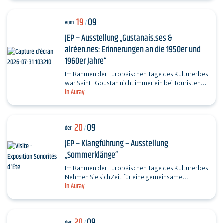
19
09
vom
/
JEP – Ausstellung „Gustanais.ses &
alréen.nes: Erinnerungen an die 1950er und
1960er Jahre“
Im Rahmen der Europäischen Tage des Kulturerbes
war Saint-Goustan nicht immer ein bei Touristen
in Auray
beliebter Yachthafen. In den 1950er- und 1960er-
Jahren…
20
09
der
/
JEP – Klangführung – Ausstellung
„Sommerklänge“
Im Rahmen der Europäischen Tage des Kulturerbes
Nehmen Sie sich Zeit für eine gemeinsame
in Auray
Hörerfahrung mit Félix Blume und Yola Couder, der
Kuratorin…
20
09
der
/