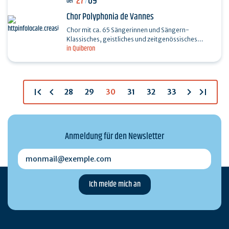
27
09
der
/
Chor Polyphonia de Vannes
Chor mit ca. 65 Sängerinnen und Sängern-
Klassisches, geistliches und zeitgenössisches
in Quiberon
Repertoire -. Dieser Chor ist eine Gemeinschaft
von Menschen…
first_page
chevron_left
chevron_right
last_page
28
29
30
31
32
33
Anmeldung für den Newsletter
monmail@exemple.com