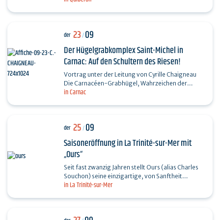
Leitung des…
23
09
der
/
Der Hügelgrabkomplex Saint-Michel in
Carnac: Auf den Schultern des Riesen!
Vortrag unter der Leitung von Cyrille Chaigneau
Die Carnacéen-Grabhügel, Wahrzeichen der
in Carnac
Jungsteinzeit im Morbihan, zeugen bereits seit
dem 5.…
25
09
der
/
Saisoneröffnung in La Trinité-sur-Mer mit
„Ours“
Seit fast zwanzig Jahren stellt Ours (alias Charles
Souchon) seine einzigartige, von Sanftheit
in La Trinité-sur-Mer
geprägte Stimme in den Dienst eines
facettenreichen…