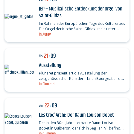
JEP – Musikalische Entdeckung der Orgel von
Saint-Gildas
Im Rahmen der Europäischen Tage des Kulturerbes
Die Orgel der Kirche Saint-Gildas ist ein unter
in Auray
Denkmalschutz stehendes Instrument. Sie wird
von den…
21
09
bis
/
Ausstellung
Pluneret präsentiert die Ausstellung der
zeitgenössischen Künstlerin Lilian Bourgeat an drei
in Pluneret
öffentlichen Orten der Gemeinde: auf dem Square
Cogan, im…
22
09
der
/
Les Croc'Archi: Der Raum Louison Bobet
Der in den 80er Jahren erbaute Raum Louison
Bobet in Quiberon, der sich in Beg-er-Vil befindet,
in Quiberon
wird derzeit umfangreich saniert. Unter der