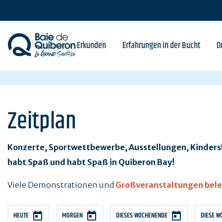
Skip
to
main
content
Erkunden
Erfahrungen in der Bucht
O
Zeitplan
Konzerte, Sportwettbewerbe, Ausstellungen, Kindersh
habt Spaß und habt Spaß in Quiberon Bay!
Viele Demonstrationen und
Großveranstaltungen bel
HEUTE
MORGEN
DIESES WOCHENENDE
DIESE W