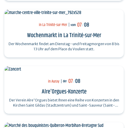
07
08
in La Trinité-sur-Mer
vom
/
Wochenmarkt in La Trinité-sur-Mer
Der Wochenmarkt findet am Dienstag- und Freitagmorgen von 8 bis
13 Uhr auf dem Place du Voulien statt.
07
08
in Auray
der
/
Alre'Orgues-Konzerte
Der Verein Alre'Orgues bietet Ihnen eine Reihe von Konzerten in den
Kirchen Saint Gildas (Stadtzentrum) und Saint-Sauveur (Saint-
Goustan) an. Trio Pêr…