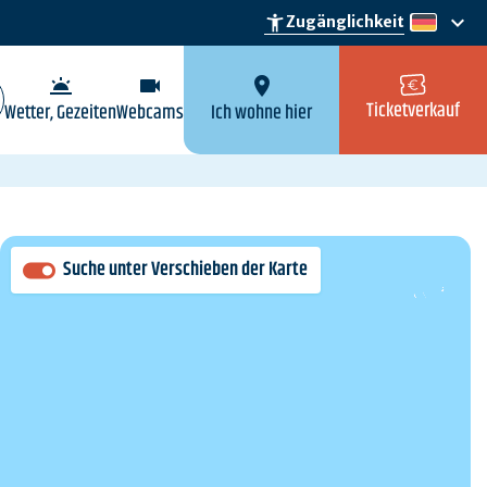
keyboard_arrow_down
accessibility_new
Zugänglichkeit
de
wb_twilight
videocam
location_on
Ticketverkauf
Wetter, Gezeiten
Webcams
Ich wohne hier
Suche unter Verschieben der Karte