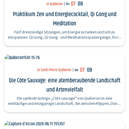
07
08
in Quiberon
bis
/
Praktikum Zen und Energiecocktail, Qi Gong und
Meditation
Fünf dreistündige Sitzungen, um Energie zu tanken und sich zu
entspannen: Qi Gong, Qi Gong- und Meditationsspaziergänge, Do In,
Entspannung. Die…
07
08
in Saint-Pierre-Quiberon
der
/
Die Côte Sauvage: eine atemberaubende Landschaft
und Artenvielfalt
Die symbolträchtige „Côte sauvage“ von Quiberon ist eine
weitläufige und einzigartige Landschaft, die zwischen Klippen, Dünen
und dem Meer ein…