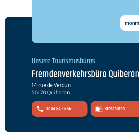
monmai
Unsere Tourismusbüros
Fremdenverkehrsbüro Quibero
14 rue de Verdun
56170 Quiberon
02 44 84 56 56
Broschüren