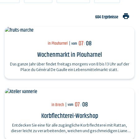
print
604 Ergebnisse
07
08
in Plouharnel
vom
/
Wochenmarkt in Plouharnel
Das ganze Jahr über findet freitags morgens von 8 bis 13 Uhr auf der
Place du Général De Gaulle ein Lebensmittelmarkt statt.
07
08
in Brech
vom
/
Korbflechterei-Workshop
Entdecken Sie eine für alle zugängliche Korbflechterei mit Rattan,
dieser leicht zu verarbeitenden, weichen und geschmeidigen Liane.
Stellen Sie einen…