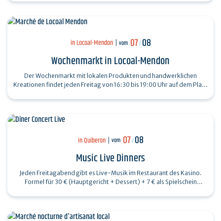
07
08
in Locoal-Mendon
vom
/
Wochenmarkt in Locoal-Mendon
Der Wochenmarkt mit lokalen Produkten und handwerklichen
Kreationen findet jeden Freitag von 16:30 bis 19:00 Uhr auf dem Place
de l'Eglise statt.
07
08
in Quiberon
vom
/
Music Live Dinners
Jeden Freitagabend gibt es Live-Musik im Restaurant des Kasino.
Formel für 30 € (Hauptgericht + Dessert) + 7 € als Spielschein
geschenkt.…