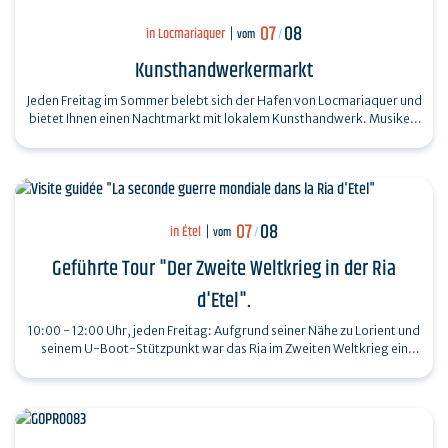
07
08
in Locmariaquer
vom
/
Kunsthandwerkermarkt
Jeden Freitag im Sommer belebt sich der Hafen von Locmariaquer und
bietet Ihnen einen Nachtmarkt mit lokalem Kunsthandwerk. Musiker,
die den Markt…
07
08
in Étel
vom
/
Geführte Tour "Der Zweite Weltkrieg in der Ria
d'Etel".
10:00 - 12:00 Uhr, jeden Freitag: Aufgrund seiner Nähe zu Lorient und
seinem U-Boot-Stützpunkt war das Ria im Zweiten Weltkrieg ein
wichtiger…