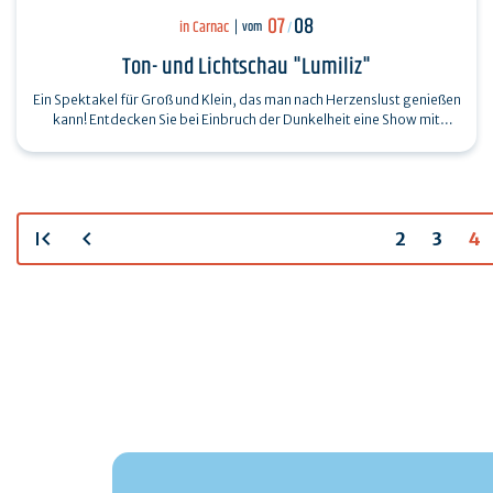
07
08
in Carnac
vom
/
Ton- und Lichtschau "Lumiliz"
Ein Spektakel für Groß und Klein, das man nach Herzenslust genießen
kann! Entdecken Sie bei Einbruch der Dunkelheit eine Show mit
monumentalen…
first_page
chevron_left
2
3
4