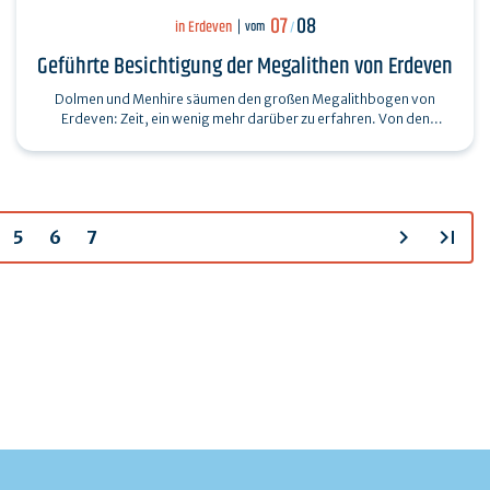
07
08
in Erdeven
vom
/
Geführte Besichtigung der Megalithen von Erdeven
Dolmen und Menhire säumen den großen Megalithbogen von
Erdeven: Zeit, ein wenig mehr darüber zu erfahren. Von den
Steinalignements von Kerzerho bis zum…
chevron_right
last_page
5
6
7