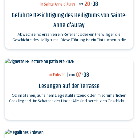
20
08
in Sainte-Anne-d'Auray
der
/
Geführte Besichtigung des Heiligtums von Sainte-
Anne-d'Auray
Abwechselnd erzählen ein Referent oder ein Freiwilliger die
Geschichte des Heiligtums. Diese Führung ist ein Eintauchen in die
Geschichte, das Erbe und…
07
08
in Erdeven
vom
/
Lesungen auf der Terrasse
Ob im Stehen, auf einem Liegestuhl sitzend oder im sommerlichen
Gras liegend, im Schatten der Linde: Alle sind bereit, den Geschichten
zu lauschen, die…