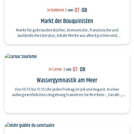
07
08
in Quiberon
vom
/
Markt der Bouquinisten
Markt für gebrauchte Bücher, bretonische, französische und
ausländische Literatur, lokale Werke aus allen Epochen und
Sammlungen...
07
08
in Carnac
vom
/
Wassergymnastik am Meer
Von 10:15 bis 11:15 Uhr jeden Freitag im Juli und August. In einer
außergewöhnlichen Umgebung trainieren Sie Ihre Bein-, Gesäß-,
Bauch- und…