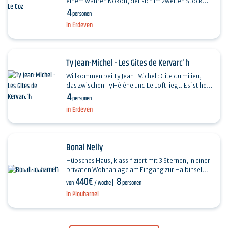
einem wahren Kokon, der sich im zweiten Stock
4
eines charmanten bretonischen Bauernhauses
personen
befindet und…
in Erdeven
Ty Jean-Michel - Les Gîtes de Kervarc'h
Willkommen bei Ty Jean-Michel : Gîte du milieu,
das zwischen Ty Hélène und Le Loft liegt. Es ist hell,
4
ost-westlich ausgerichtet und blickt auf der…
personen
in Erdeven
Bonal Nelly
Hübsches Haus, klassifiziert mit 3 Sternen, in einer
privaten Wohnanlage am Eingang zur Halbinsel
440€
8
Quiberon. Sehr angenehmer und ruhiger
von
/ woche
personen
Lebensrahmen,…
in Plouharnel