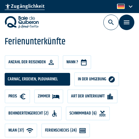
Skip
keyboard_arrow_down
accessibility_new
Zugänglichkeit
de
to
main
content
Ferienunterkünfte
ANZAHL
ANZAHL DER REISENDEN
WANN ?
DER
REISENDEN
CARNAC, ERDEVEN, PLOUHARNEL
IN DER UMGEBUNG
PREIS
PREIS
ZIMMER
ZIMMER
ART DER UNTERKUNFT
BEHINDERTENGERECHT (2)
SCHWIMMBAD (6)
WLAN (37)
FERIENSCHECKS (24)