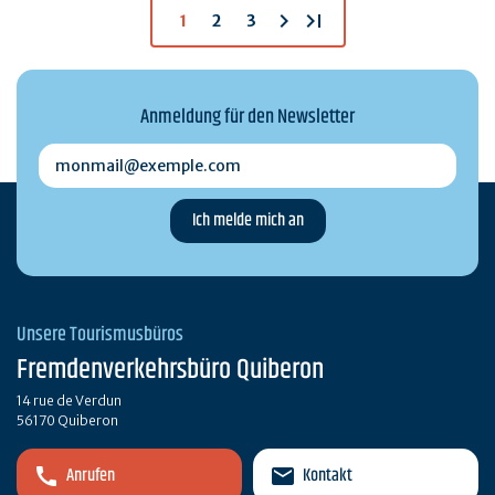
chevron_right
last_page
1
2
3
Anmeldung für den Newsletter
monmail@exemple.com
Unsere Tourismusbüros
Fremdenverkehrsbüro Quiberon
14 rue de Verdun
56170 Quiberon
Anrufen
Kontakt