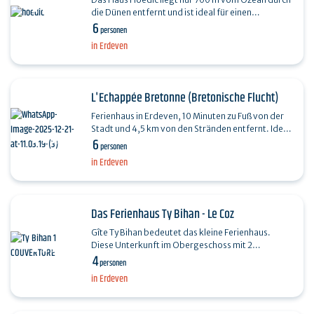
die Dünen entfernt und ist ideal für einen
6
Aufenthalt mit der Familie oder mit Freunden. Es
personen
bietet…
in Erdeven
L'Echappée Bretonne (Bretonische Flucht)
Ferienhaus in Erdeven, 10 Minuten zu Fuß von der
Stadt und 4,5 km von den Stränden entfernt. Ideal
6
für 6 Personen mit 1 Schlafzimmer mit Doppelbett
personen
und…
in Erdeven
Das Ferienhaus Ty Bihan - Le Coz
Gîte Ty Bihan bedeutet das kleine Ferienhaus.
Diese Unterkunft im Obergeschoss mit 2
4
Schlafzimmern für 4 Personen ist mit sichtbaren
personen
Steinen und einer…
in Erdeven