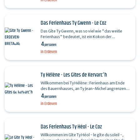
in Erdeven
Das Ferienhaus Ty Gwenn - Le Coz
Das Gîte Ty Gwenn, was so viel wie "das weiße
Ferienhaus" bedeutet, ist ein Kokon der
4
Gelassenheit, der für bis zu 4 Personen konzipiert
personen
wurde.…
in Erdeven
Ty Hélène - Les Gîtes de Kervarc'h
Willkommen bei Ty Hélène : Ferienhaus am Ende
des Bauernhauses, an Ty Jean-Michel angrenzend.
4
Es ist ost-südlich ausgerichtet und wirkt…
personen
in Erdeven
Das Ferienhaus Ty Héol - Le Coz
Willkommen im Gîte Ty Héol - le gîte du soleil -,