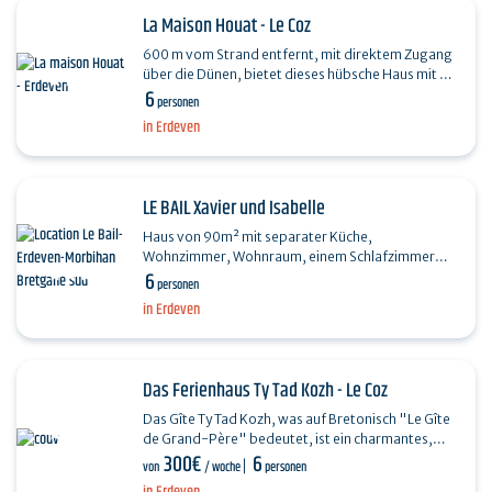
La Maison Houat - Le Coz
600 m vom Strand entfernt, mit direktem Zugang
über die Dünen, bietet dieses hübsche Haus mit 3
6
Schlafzimmern Platz für bis zu 6 Personen. Es
personen
verfügt…
in Erdeven
LE BAIL Xavier und Isabelle
Haus von 90m² mit separater Küche,
Wohnzimmer, Wohnraum, einem Schlafzimmer
6
(Bett 140) und WC im Erdgeschoss.
personen
Obergeschoss: Duschbad mit WC und 2…
in Erdeven
Das Ferienhaus Ty Tad Kozh - Le Coz
Das Gîte Ty Tad Kozh, was auf Bretonisch "Le Gîte
de Grand-Père" bedeutet, ist ein charmantes,
300€
6
ebenerdiges Ferienhaus, das vollständig darauf…
von
/ woche
personen