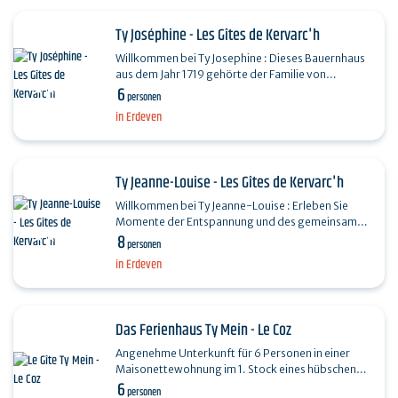
Ty Joséphine - Les Gîtes de Kervarc'h
Willkommen bei Ty Josephine : Dieses Bauernhaus
aus dem Jahr 1719 gehörte der Familie von
6
Josephine. Wir wünschten uns eine
personen
Qualitätsrenovierung, die…
in Erdeven
Ty Jeanne-Louise - Les Gîtes de Kervarc'h
Willkommen bei Ty Jeanne-Louise : Erleben Sie
Momente der Entspannung und des gemeinsamen
8
Vergnügens mit der Familie oder mit Freunden in
personen
diesem…
in Erdeven
Das Ferienhaus Ty Mein - Le Coz
Angenehme Unterkunft für 6 Personen in einer
Maisonettewohnung im 1. Stock eines hübschen
6
Bauernhauses, das 400 m vom großen Strand von
personen