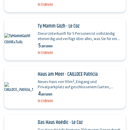
Kerhillio…
in Erdeven
Ty Mamm Gozh - Le Coz
Diese Unterkunft für 5 Personen ist vollständig
ebenerdig und verfügt über alles, was Sie für einen
5
angenehmen und erholsamen Aufenthalt…
personen
in Erdeven
Haus am Meer - CAILLOCE Patricia
Neues Haus von 90m², Eingang und
Privatparkplatz auf geschlossenem Garten,
4
Blumen, nicht zu übersehen. Wohnraum mit
personen
direktem Zugang zur Südterrasse.…
in Erdeven
Das Haus Hoëdic - Le Coz
Das Haus Hoëdic liegt nur 700 m vom Ozean durch