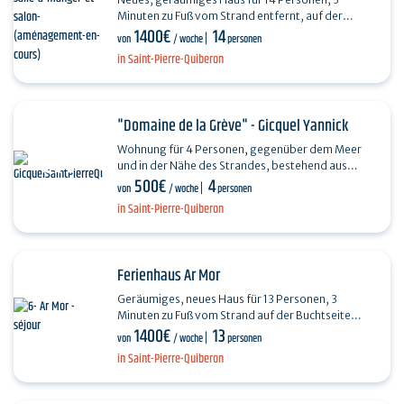
Minuten zu Fuß vom Strand entfernt, auf der
1400€
14
Buchtseite. AR BIZ ist auf 3 Ebenen verteilt. Seine
von
/ woche
personen
Wohnfläche…
in Saint-Pierre-Quiberon
"Domaine de la Grève" - Gicquel Yannick
Wohnung für 4 Personen, gegenüber dem Meer
und in der Nähe des Strandes, bestehend aus
500€
4
einem Eingang, einer offenen Küche mit
von
/ woche
personen
Geschirrspüler,…
in Saint-Pierre-Quiberon
Ferienhaus Ar Mor
Geräumiges, neues Haus für 13 Personen, 3
Minuten zu Fuß vom Strand auf der Buchtseite
1400€
13
entfernt. Ar Mor bietet 170m², die sich auf zwei
von
/ woche
personen
Ebenen…
in Saint-Pierre-Quiberon