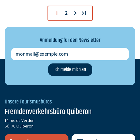
chevron_right
last_page
1
2
Anmeldung für den Newsletter
monmail@exemple.com
Unsere Tourismusbüros
Fremdenverkehrsbüro Quiberon
14 rue de Verdun
56170 Quiberon