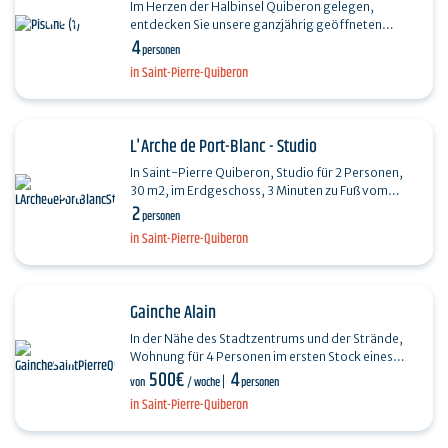
Im Herzen der Halbinsel Quiberon gelegen,
entdecken Sie unsere ganzjährig geöffneten
4
Ferienappartements. Die Residenz Saint Pierre
personen
Quiberon wurde im…
in Saint-Pierre-Quiberon
L'Arche de Port-Blanc - Studio
In Saint-Pierre Quiberon, Studio für 2 Personen,
30 m2, im Erdgeschoss, 3 Minuten zu Fuß vom
2
Strand und den Geschäften entfernt.…
personen
in Saint-Pierre-Quiberon
Gainche Alain
In der Nähe des Stadtzentrums und der Strände,
Wohnung für 4 Personen im ersten Stock eines
500€
4
Hauses. Wohnzimmer mit einem Schlafsofa,
von
/ woche
personen
Küchenzeile…
in Saint-Pierre-Quiberon