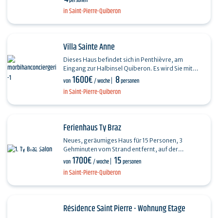
personen
Quiberon wurde im…
in Saint-Pierre-Quiberon
Villa Sainte Anne
Dieses Haus befindet sich in Penthièvre, am
Eingang zur Halbinsel Quiberon. Es wird Sie mit
1600€
8
seiner außergewöhnlichen Aussicht auf den Ozean,
von
/ woche
personen
seinem…
in Saint-Pierre-Quiberon
Ferienhaus Ty Braz
Neues, geräumiges Haus für 15 Personen, 3
Gehminuten vom Strand entfernt, auf der
1700€
15
Buchtseite. Ty Braz ist auf drei Ebenen verteilt.
von
/ woche
personen
Seine Wohnfläche…
in Saint-Pierre-Quiberon
Résidence Saint Pierre - Wohnung Etage