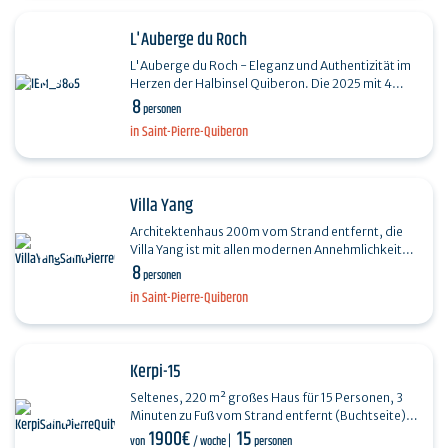
L'Auberge du Roch
L'Auberge du Roch - Eleganz und Authentizität im
Herzen der Halbinsel Quiberon. Die 2025 mit 4
8
Sternen klassifizierte L'Auberge du Roch
personen
empfängt Sie in…
in Saint-Pierre-Quiberon
Villa Yang
Architektenhaus 200m vom Strand entfernt, die
Villa Yang ist mit allen modernen Annehmlichkeiten
8
ausgestattet: 4 große Schlafzimmer mit 4
personen
Badezimmern +…
in Saint-Pierre-Quiberon
Kerpi-15
Seltenes, 220 m² großes Haus für 15 Personen, 3
Minuten zu Fuß vom Strand entfernt (Buchtseite).
1900€
15
Haus KERPI, sehr geräumig, hell, neu und ruhig…
von
/ woche
personen