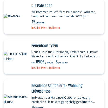
Die Palisaden
Willkommen im Loft "Les Palissades", 400 m2,
komplett öko-renoviert im Jahr 2024,in
15
Penthièvre, auf der Landenge der Halbinsel
personen
Quiberon. Auf der einen…
in Saint-Pierre-Quiberon
Ferienhaus Ty Fru
Neues Haus für 5 Personen, 3 Minuten zu Fuß vom
Strand auf der Buchtseite entfernt. Ty Fru bietet
850€
5
90m², die sich auf zwei Ebenen verteilen: - Im…
von
/ woche
personen
in Saint-Pierre-Quiberon
Résidence Saint Pierre - Wohnung
Erdgeschoss
Im Herzen der Halbinsel Quiberon gelegen,
entdecken Sie unsere ganzjährig geöffneten
4
Ferienappartements. Die Residenz Saint Pierre