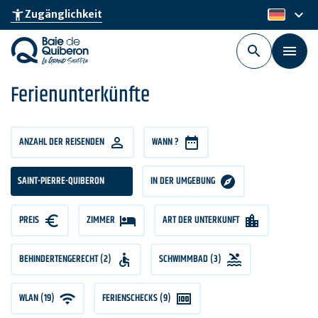
Skip
keyboard_arrow_down
accessibility_new
Zugänglichkeit
de
to
main
content
Ferienunterkünfte
ANZAHL
ANZAHL DER REISENDEN
WANN ?
DER
REISENDEN
SAINT-PIERRE-QUIBERON
IN DER UMGEBUNG
PREIS
PREIS
ZIMMER
ZIMMER
ART DER UNTERKUNFT
BEHINDERTENGERECHT (2)
SCHWIMMBAD (3)
WLAN (19)
FERIENSCHECKS (9)