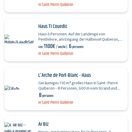
in Saint-Pierre-Quiberon
Haus Ti Couedic
Haus 6 Personen. Auf der Landenge von
Penthièvre, am Eingang der Halbinsel Quiberon,
1100€
6
besticht das Haus Ti Couedic durch sein
von
/ woche
personen
gemütliches Wohnzimmer,…
in Saint-Pierre-Quiberon
L'Arche de Port-Blanc - Haus
Geräumiges 130 m² großes Haus in Saint-Pierre
Quiberon - 8 Personen, 600 m vom Strand und
8
vom Stadtzentrum entfernt. Nur 600 Meter vom
personen
Strand von…
in Saint-Pierre-Quiberon
Ar Biz
Neues, geräumiges Haus für 14 Personen, 3