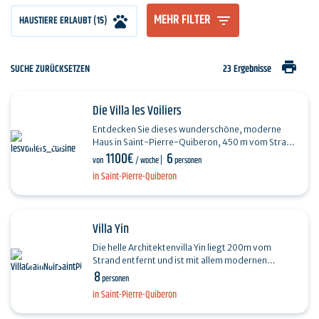
MEHR FILTER
HAUSTIERE ERLAUBT (15)
print
SUCHE ZURÜCKSETZEN
23 Ergebnisse
Die Villa les Voiliers
Entdecken Sie dieses wunderschöne, moderne
Haus in Saint-Pierre-Quiberon, 450 m vom Strand
1100€
6
Kerbourgnec entfernt. Dieses vor kurzem
von
/ woche
personen
erbaute, ebenerdige…
in Saint-Pierre-Quiberon
Villa Yin
Die helle Architektenvilla Yin liegt 200m vom
Strand entfernt und ist mit allem modernen
8
Komfort ausgestattet: 4 große Schlafzimmer mit
personen
4 angrenzenden…
in Saint-Pierre-Quiberon