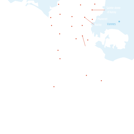
Plumergat
Brec'h
Locoal-
Sainte-Anne
Mendon
-d’Auray
Belz
Etel
Pluneret
Ploemel
Erdeven
Vannes
Auray
Crac'h
Carnac
Plouharnel
Locmariaquer
La Trinité-
sur-Mer
Saint-Philibert
Saint-Pierre-Quiberon
Quiberon
Houat
Hœdic
Belle-île-en-mer