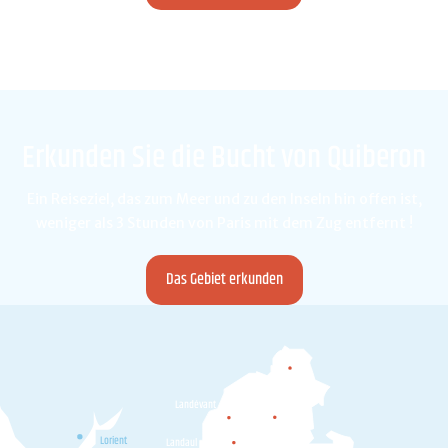
Erkunden Sie die Bucht von Quiberon
Ein Reiseziel, das zum Meer und zu den Inseln hin offen ist,
weniger als 3 Stunden von Paris mit dem Zug entfernt !
Das Gebiet erkunden
Camors
Landévant
Pluvigner
Lorient
Landaul