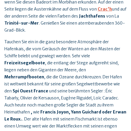
wenn Sie diesen Badeort im Morbihan erkunden. Auf der einen
Seite liegen die Austernkähne auf dem Fluss von
Crac'h
und auf
der anderen Seite die vielen Farben des
Jachthafens
von La
Trinité-sur-Mer
. Genießen Sie einen atemberaubenden 360-
Grad-Blick.
Tauchen Sie ein in die ganz besondere Atmosphäre der
Hafenkais, die vom Geräusch der Wanten an den Masten der
Schiffe belebt und gewiegt werden. Sehr viele
Freizeitsegelboote
, die entlang der Stege aufgereiht sind,
liegen neben den Giganten der Meere, den
Mehrrumpfbooten
, die die Ozeane durchkreuzen. Der Hafen
ist weltweit bekannt für seine großen Segelwettbewerbe wie
den
Spi Ouest France
und seine berühmten Segler
: Éric
Tabarly, Olivier de Kersauson, Eugène Riguidel, Loïc Caradec.
Auch heute noch machen große Segler die Stadt zu ihrem
Heimathafen
,
wie
Francis Joyon, Yann Guichard oder Erwan
Le Roux.
.. Der alte Hafen mit seinem Fischmarkt ist ebenso
einen Umweg wert wie der Marktflecken mit seinen engen